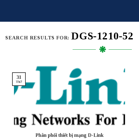
Skip
to
content
DGS-1210-52
SEARCH RESULTS FOR:
31
Th7
Phân phối thiết bị mạng D-Link