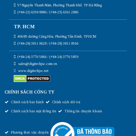
57 Nguyễn Thanh Năm, Phường Thanh Khê, TP Đà Nẵng
(+84-23) 6358 8886 / (+84-23) 6361 2886
TP. HCM
406/85 đường Cộng Hòa, Phường Tân Bình, TP.HCM
(+84-28) 3811 8628 / (+84-28) 3811 8566
(+84-24) 3776 5866 / (+84-24) 3776 5859
sales@digitechjsc.com.vn
www.digitechjsc.net
CHÍNH SÁCH CÔNG TY
Chính sách bảo hành
Chính sách đổi trả
Chính sách bảo mật thông tin
Thông tin chuyển khoản
Phương thức vận chuyển