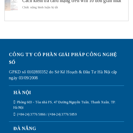
Cách kiểm tra card mạng trên win 10 đơn giản nhất
cấu
ITS
dụng
hình
ở
Chức năng bình luận bị tắt
Subnetting
Router
Cách
Mikrotik
kiểm
chi
tra
tiết
card
nhất
mạng
trên
win
10
đơn
giản
CÔNG TY CỔ PHẦN GIẢI PHÁP CÔNG NGHỆ
nhất
SỐ
GPKD số 0102893352 do Sở Kế Hoạch & Đầu Tư Hà Nội cấp
ngày 03/09/2008
HÀ NỘI
Phòng 603 - Tòa nhà FS, 47 Đường Nguyễn Tuân, Thanh Xuân, TP.
Hà Nội
(+84-24) 3776 5866 / (+84-24) 3776 5859
ĐÀ NẴNG