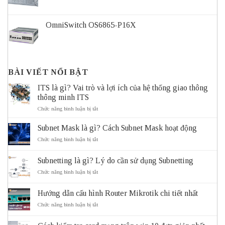
OmniSwitch OS6865-P16X
BÀI VIẾT NỔI BẬT
ITS là gì? Vai trò và lợi ích của hệ thống giao thông
thông minh ITS
ở
Chức năng bình luận bị tắt
ITS
là
Subnet Mask là gì? Cách Subnet Mask hoạt động
gì?
Vai
ở
Chức năng bình luận bị tắt
trò
Subnet
và
Mask
Subnetting là gì? Lý do cần sử dụng Subnetting
lợi
là
ích
gì?
ở
Chức năng bình luận bị tắt
của
Cách
Subnetting
hệ
Subnet
là
thống
Mask
Hướng dẫn cấu hình Router Mikrotik chi tiết nhất
gì?
giao
hoạt
Lý
ở
Chức năng bình luận bị tắt
thông
động
do
Hướng
thông
cần
dẫn
minh
sử