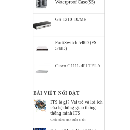
Waterproof Case(S5)
GS-1210-10/ME
FortiSwitch 548D (FS-
548D)
Cisco C1111-4PLTELA
BÀI VIẾT NỔI BẬT
ITS là gì? Vai trò và lợi ích
của hệ thống giao thông
thông minh ITS
ở
Chức năng bình luận bị tắt
ITS
là