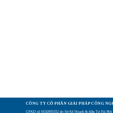
CÔNG TY CỔ PHẦN GIẢI PHÁP CÔNG NG
GPKD số 0102893352 do Sở Kế Hoạch & Đầu Tư Hà Nội c