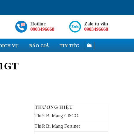
Hotline
Zalo tư vấn
0903496668
0903496668
DỊCH VỤ
BÁO GIÁ
TIN TỨC
11GT
THƯƠNG HIỆU
Thiết Bị Mạng CISCO
Thiết Bị Mạng Fortinet