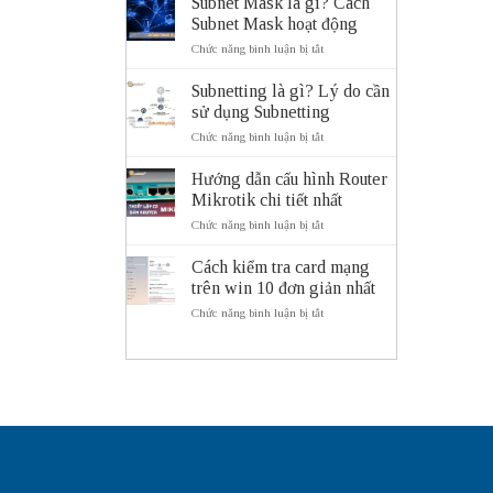
Subnet Mask là gì? Cách
gì?
Subnet Mask hoạt động
Vai
trò
ở
Chức năng bình luận bị tắt
và
Subnet
lợi
Mask
Subnetting là gì? Lý do cần
ích
là
của
sử dụng Subnetting
gì?
hệ
Cách
ở
Chức năng bình luận bị tắt
thống
Subnet
Subnetting
giao
Mask
là
thông
Hướng dẫn cấu hình Router
hoạt
gì?
thông
động
Mikrotik chi tiết nhất
Lý
minh
do
ITS
ở
Chức năng bình luận bị tắt
cần
Hướng
sử
dẫn
Cách kiểm tra card mạng
dụng
cấu
Subnetting
trên win 10 đơn giản nhất
hình
Router
ở
Chức năng bình luận bị tắt
Mikrotik
Cách
chi
kiểm
tiết
tra
nhất
card
mạng
trên
win
10
đơn
giản