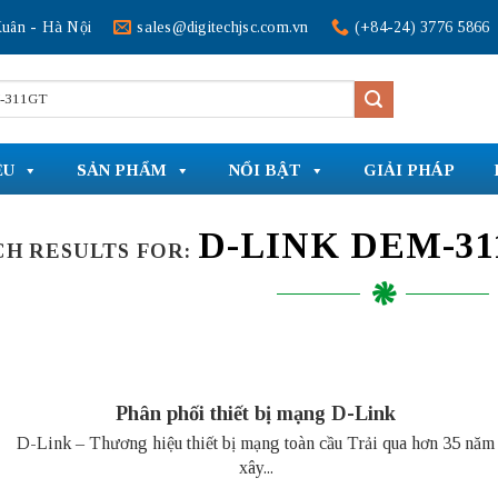
uân - Hà Nội
sales@digitechjsc.com.vn
(+84-24) 3776 5866
ỆU
SẢN PHẨM
NỔI BẬT
GIẢI PHÁP
D-LINK DEM-3
CH RESULTS FOR:
Phân phối thiết bị mạng D-Link
D-Link – Thương hiệu thiết bị mạng toàn cầu Trải qua hơn 35 năm
xây...