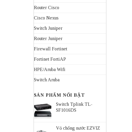
Router Cisco
Cisco Nexus
Switch Juniper
Router Juniper
Firewall Fortinet
Fortinet FortiAP
HPE/Aruba Wifi
Switch Aruba
SẢN PHẨM NỔI BẬT
Switch Tplink TL-
SF1016DS
Vỏ chống nước EZVIZ