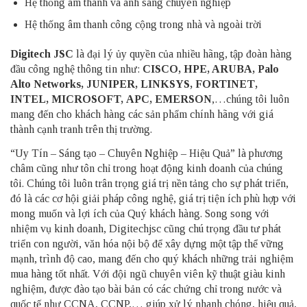
Hệ thống âm thanh và ánh sáng chuyên nghiệp
Hệ thống âm thanh công cộng trong nhà và ngoài trời
Digitech JSC
là đại lý ủy quyền của nhiều hãng, tập đoàn hàng
đầu công nghệ thông tin như:
CISCO
,
HPE, ARUBA
,
Palo
Alto Networks
,
JUNIPER
,
LINKSYS
,
FORTINET
,
INTEL, MICROSOFT,
APC
,
EMERSON
,…chúng tôi luôn
mang đến cho khách hàng các sản phẩm chính hãng với giá
thành cạnh tranh trên thị trường.
“Uy Tín – Sáng tạo – Chuyên Nghiệp – Hiệu Quả” là phương
châm cũng như tôn chỉ trong hoạt động kinh doanh của chúng
tôi. Chúng tôi luôn trân trọng giá trị nền tảng cho sự phát triển,
đó là các cơ hội giải pháp công nghệ, giá trị tiện ích phù hợp với
mong muốn và lợi ích của Quý khách hàng. Song song với
nhiệm vụ kinh doanh, Digitechjsc cũng chú trọng đầu tư phát
triển con người, văn hóa nội bộ để xây dựng một tập thể vững
mạnh, trình độ cao, mang đến cho quý khách những trải nghiệm
mua hàng tốt nhất. Với đội ngũ chuyên viên kỹ thuật giàu kinh
nghiệm, được đào tạo bài bản có các chứng chỉ trong nước và
quốc tế như CCNA, CCNP,… giúp xử lý nhanh chóng, hiệu quả,