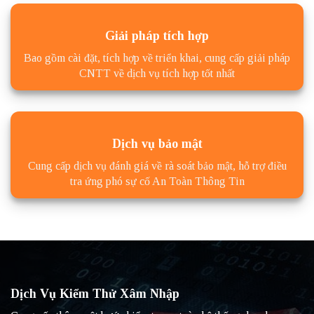
Giải pháp tích hợp
Bao gồm cài đặt, tích hợp về triển khai, cung cấp giải pháp
CNTT về dịch vụ tích hợp tốt nhất
Dịch vụ bảo mật
Cung cấp dịch vụ đánh giá về rà soát bảo mật, hỗ trợ điều
tra ứng phó sự cố An Toàn Thông Tin
Dịch Vụ Kiểm Thử Xâm Nhập