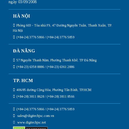
ngày 03/09/2008
HÀ NỘI
Phòng 603 - Tòa nhà FS, 47 Đường Nguyễn Tuân, Thanh Xuân, TP.
Hà Nội
(+84-24) 3776 5866 / (+84-24) 3776 5859
ĐÀ NẴNG
57 Nguyễn Thanh Năm, Phường Thanh Khê, TP Đà Nẵng
(+84-23) 6358 8886 / (+84-23) 6361 2886
TP. HCM
406/85 đường Cộng Hòa, Phường Tân Bình, TP.HCM
(+84-28) 3811 8628 / (+84-28) 3811 8566
(+84-24) 3776 5866 / (+84-24) 3776 5859
sales@digitechjsc.com.vn
www.digitechjsc.net