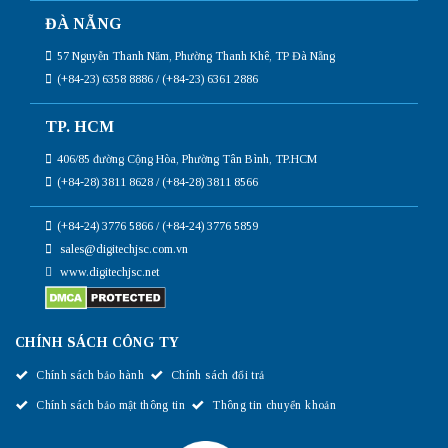
ĐÀ NẴNG
57 Nguyễn Thanh Năm, Phường Thanh Khê, TP Đà Nẵng
(+84-23) 6358 8886 / (+84-23) 6361 2886
TP. HCM
406/85 đường Cộng Hòa, Phường Tân Bình, TP.HCM
(+84-28) 3811 8628 / (+84-28) 3811 8566
(+84-24) 3776 5866 / (+84-24) 3776 5859
sales@digitechjsc.com.vn
www.digitechjsc.net
CHÍNH SÁCH CÔNG TY
Chính sách bảo hành
Chính sách đổi trả
Chính sách bảo mật thông tin
Thông tin chuyển khoản