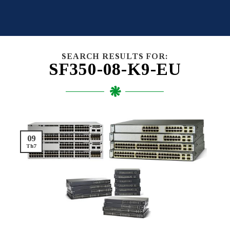
Skip
to
content
SEARCH RESULTS FOR:
SF350-08-K9-EU
09
Th7