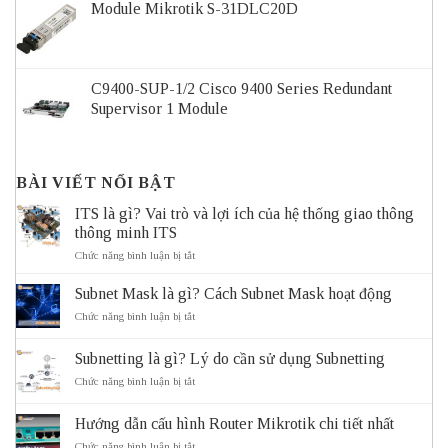
Module Mikrotik S-31DLC20D
C9400-SUP-1/2 Cisco 9400 Series Redundant
Supervisor 1 Module
BÀI VIẾT NỔI BẬT
ITS là gì? Vai trò và lợi ích của hệ thống giao thông
thông minh ITS
ở
Chức năng bình luận bị tắt
ITS
là
Subnet Mask là gì? Cách Subnet Mask hoạt động
gì?
Vai
ở
Chức năng bình luận bị tắt
trò
Subnet
và
Mask
Subnetting là gì? Lý do cần sử dụng Subnetting
lợi
là
ích
gì?
ở
Chức năng bình luận bị tắt
của
Cách
Subnetting
hệ
Subnet
là
thống
Mask
Hướng dẫn cấu hình Router Mikrotik chi tiết nhất
gì?
giao
hoạt
Lý
ở
Chức năng bình luận bị tắt