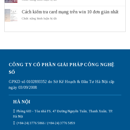
thông
động
do
Hướng
thông
cần
dẫn
minh
sử
Cách kiểm tra card mạng trên win 10 đơn giản nhất
cấu
ITS
dụng
hình
ở
Chức năng bình luận bị tắt
Subnetting
Router
Cách
Mikrotik
kiểm
chi
tra
tiết
card
nhất
mạng
trên
win
10
đơn
giản
CÔNG TY CỔ PHẦN GIẢI PHÁP CÔNG NGHỆ
nhất
SỐ
GPKD số 0102893352 do Sở Kế Hoạch & Đầu Tư Hà Nội cấp
ngày 03/09/2008
HÀ NỘI
Phòng 603 - Tòa nhà FS, 47 Đường Nguyễn Tuân, Thanh Xuân, TP.
Hà Nội
(+84-24) 3776 5866 / (+84-24) 3776 5859