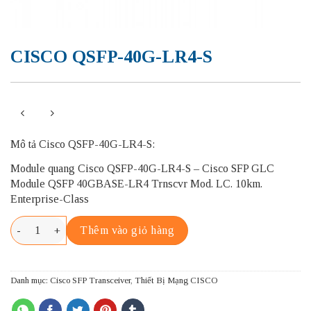
CISCO QSFP-40G-LR4-S
Mô tả Cisco QSFP-40G-LR4-S:
Module quang Cisco QSFP-40G-LR4-S – Cisco SFP GLC
Module QSFP 40GBASE-LR4 Trnscvr Mod. LC. 10km.
Enterprise-Class
CISCO QSFP-40G-LR4-S số lượng
Thêm vào giỏ hàng
Danh mục:
Cisco SFP Transceiver
,
Thiết Bị Mạng CISCO