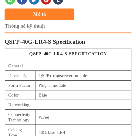
Mô tả
Thông số kỹ thuật
QSFP-40G-LR4-S Specification
QSFP-40G-LR4-S SPECIFICATION
General
Device Type
QSFP+ transceiver module
Form Factor
Plug-in module
Color
Blue
Networking
Connectivity
Wired
Technology
Cabling
40GBase-LR4
Type