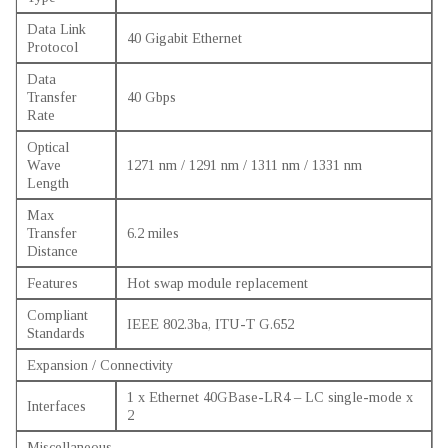
Data Link
40 Gigabit Ethernet
Protocol
Data
Transfer
40 Gbps
Rate
Optical
Wave
1271 nm / 1291 nm / 1311 nm / 1331 nm
Length
Max
Transfer
6.2 miles
Distance
Features
Hot swap module replacement
Compliant
IEEE 802.3ba, ITU-T G.652
Standards
Expansion / Connectivity
1 x Ethernet 40GBase-LR4 – LC single-mode x
Interfaces
2
Miscellaneous