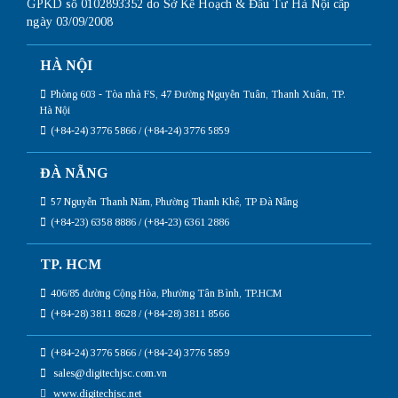
GPKD số 0102893352 do Sở Kế Hoạch & Đầu Tư Hà Nội cấp
ngày 03/09/2008
HÀ NỘI
Phòng 603 - Tòa nhà FS, 47 Đường Nguyễn Tuân, Thanh Xuân, TP.
Hà Nội
(+84-24) 3776 5866 / (+84-24) 3776 5859
ĐÀ NẴNG
57 Nguyễn Thanh Năm, Phường Thanh Khê, TP Đà Nẵng
(+84-23) 6358 8886 / (+84-23) 6361 2886
TP. HCM
406/85 đường Cộng Hòa, Phường Tân Bình, TP.HCM
(+84-28) 3811 8628 / (+84-28) 3811 8566
(+84-24) 3776 5866 / (+84-24) 3776 5859
sales@digitechjsc.com.vn
www.digitechjsc.net