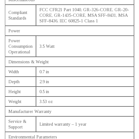
FCC CFR21 Part 1040, GR-326-CORE, GR-20-
Compliant
CORE, GR-1435-CORE, MSA SFF-8431, MSA
Standards
SFF-8436, IEC 60825-1 Class 1
Power
Power
Consumption
3.5 Watt
Operational
Dimensions & Weight
Width
0.7 in
Depth
2.9 in
Height
0.5 in
Weight
3.53 oz
Manufacturer Warranty
Service &
Limited warranty – 1 year
Support
Environmental Parameters