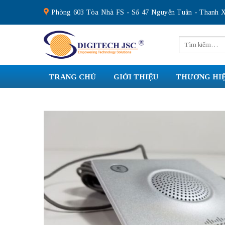
Skip
Phòng 603 Tòa Nhà FS - Số 47 Nguyễn Tuân - Thanh X
to
content
Tìm
kiếm:
TRANG CHỦ
GIỚI THIỆU
THƯƠNG HI