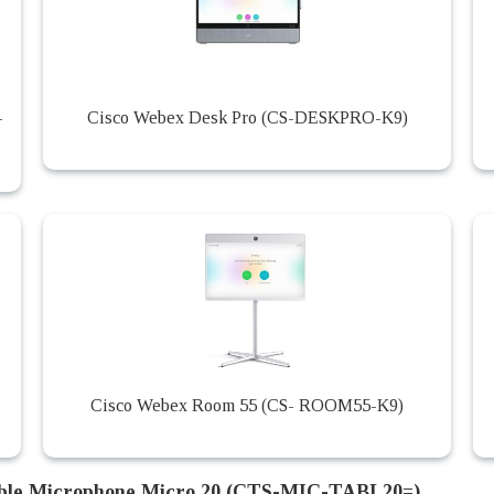
-
Cisco Webex Desk Pro (CS-DESKPRO-K9)
Cisco Webex Room 55 (CS- ROOM55-K9)
able Microphone Micro 20 (CTS-MIC-TABL20=)