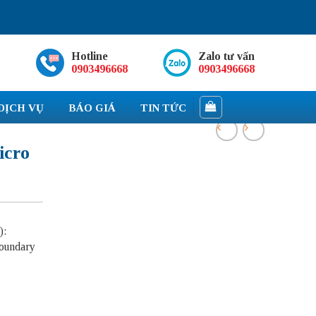
Hotline
Zalo tư vấn
0903496668
0903496668
DỊCH VỤ
BÁO GIÁ
TIN TỨC
icro
):
boundary