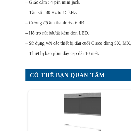
– Giắc cắm : 4-pin mini jack.
– Tần số : 80 Hz to 15 kHz.
– Cường độ âm thanh: +/- 6 dB.
– Hỗ trợ nút bật/tắt kèm đèn LED.
– Sử dụng với các thiết bị đầu cuối Cisco dòng SX, MX
– Thiết bị bao gồm dây cáp dài 10 mét.
CÓ THỂ BẠN QUAN TÂM