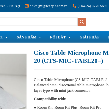
uân - Hà Nội
sales@digitechjsc.com.vn
(+84-24) 3776 5866
ỆU
SẢN PHẨM
NỔI BẬT
GIẢI PHÁP
Cisco Table Microphone M
20 (CTS-MIC-TABL20=)
Cisco Table Microphone (CS-MIC-TABLE-J=
Balanced omni directional table microphone, 
layer type with mini jack connector.
Compatibility with:
● Room Kit, Room Kit Plus, Room Kit Pro