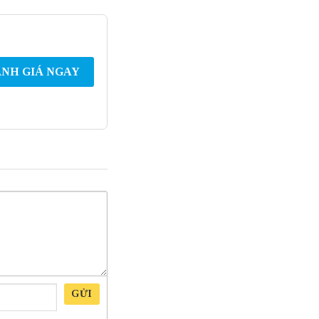
NH GIÁ NGAY
GỬI