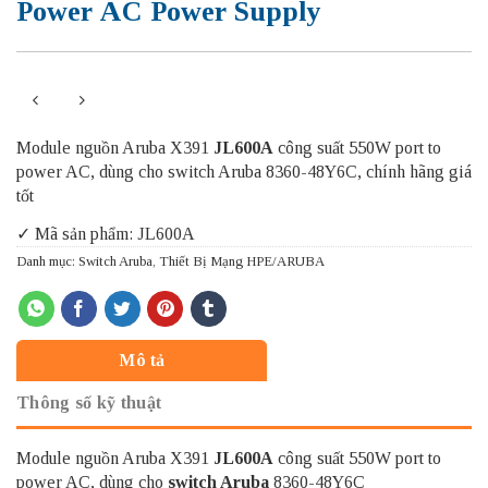
Power AC Power Supply
Module nguồn Aruba X391
JL600A
công suất 550W port to
power AC, dùng cho switch Aruba 8360-48Y6C, chính hãng giá
tốt
✓ Mã sản phẩm: JL600A
Danh mục:
Switch Aruba
,
Thiết Bị Mạng HPE/ARUBA
Mô tả
Thông số kỹ thuật
Module nguồn Aruba X391
JL600A
công suất 550W port to
power AC, dùng cho
switch Aruba
8360-48Y6C