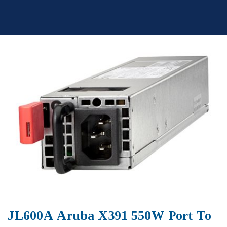
Skip
to
content
JL600A Aruba X391 550W Port To