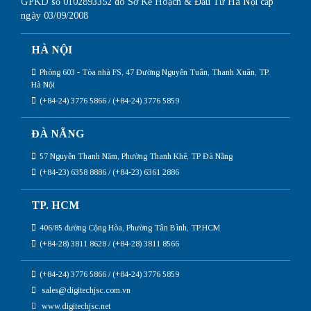
GPKD số 0102893352 do Sở Kế Hoạch & Đầu Tư Hà Nội cấp
ngày 03/09/2008
HÀ NỘI
Phòng 603 - Tòa nhà FS, 47 Đường Nguyễn Tuân, Thanh Xuân, TP.
Hà Nội
(+84-24) 3776 5866 / (+84-24) 3776 5859
ĐÀ NẴNG
57 Nguyễn Thanh Năm, Phường Thanh Khê, TP Đà Nẵng
(+84-23) 6358 8886 / (+84-23) 6361 2886
TP. HCM
406/85 đường Cộng Hòa, Phường Tân Bình, TP.HCM
(+84-28) 3811 8628 / (+84-28) 3811 8566
(+84-24) 3776 5866 / (+84-24) 3776 5859
sales@digitechjsc.com.vn
www.digitechjsc.net