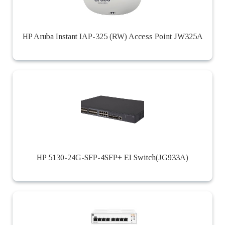
HP Aruba Instant IAP-325 (RW) Access Point JW325A
HP 5130-24G-SFP-4SFP+ EI Switch(JG933A)