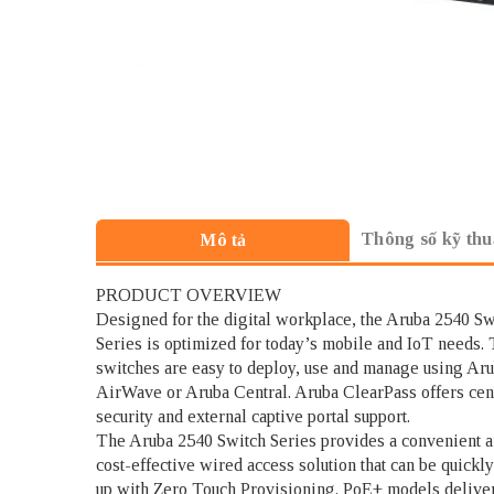
Thông số kỹ thu
Mô tả
PRODUCT OVERVIEW
Designed for the digital workplace, the Aruba 2540 Sw
Series is optimized for today’s mobile and IoT needs.
switches are easy to deploy, use and manage using Ar
AirWave or Aruba Central. Aruba ClearPass offers cen
security and external captive portal support.
The Aruba 2540 Switch Series provides a convenient 
cost-effective wired access solution that can be quickly
up with Zero Touch Provisioning. PoE+ models delive