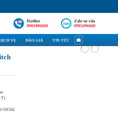
Hotline
Zalo tư vấn
0903496668
0903496668
DỊCH VỤ
BÁO GIÁ
TIN TỨC
itch
pe
T);
 1/10GbE