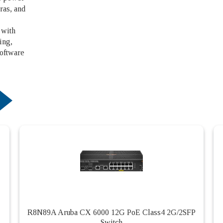
ras, and
 with
ing,
software
R8N89A Aruba CX 6000 12G PoE Class4 2G/2SFP
Switch