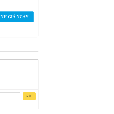
NH GIÁ NGAY
GỬI