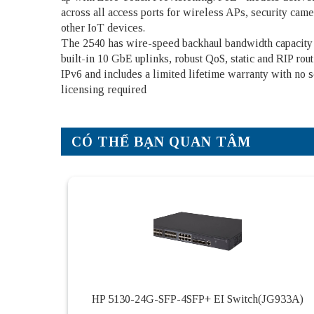
across all access ports for wireless APs, security came
other IoT devices.
The 2540 has wire-speed backhaul bandwidth capacity
built-in 10 GbE uplinks, robust QoS, static and RIP rout
IPv6 and includes a limited lifetime warranty with no 
licensing required
CÓ THỂ BẠN QUAN TÂM
HP 5130-24G-SFP-4SFP+ EI Switch(JG933A)