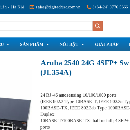
uân - Hà Nội
sales@digitechjsc.com.vn
(+84-24) 3776 5866
ỆU
SẢN PHẨM
NỔI BẬT
GIẢI PHÁP
Aruba 2540 24G 4SFP+ Sw
(JL354A)
24 RJ-45 autosensing 10/100/1000 ports
(IEEE 802.3 Type 10BASE-T, IEEE 802.3u Ty
100BASE-TX, IEEE 802.3ab Type 1000BASE-
Duplex:
10BASE-T/100BASE-TX: half or full; 4 SFP+
ports