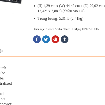
(H) 4,39 cm x (W) 44,42 cm x (D) 20,02 cm 
17,42” x 7,88 ”) (chiều cao 1U)
Trọng lượng: 5,31 lb (2,41kg)
Danh mục:
Switch Aruba
,
Thiết Bị Mạng HPE/ARUBA
ật
itch
 The
uba
tralized
and
 set
r power