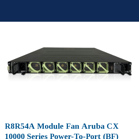
Skip
to
content
R8R54A Module Fan Aruba CX
10000 Series Power-To-Port (BF)