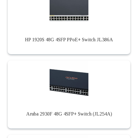
HP 1920S 48G 4SFP PPoE+ Switch JL386A
Aruba 2930F 48G 4SFP+ Switch (JL254A)