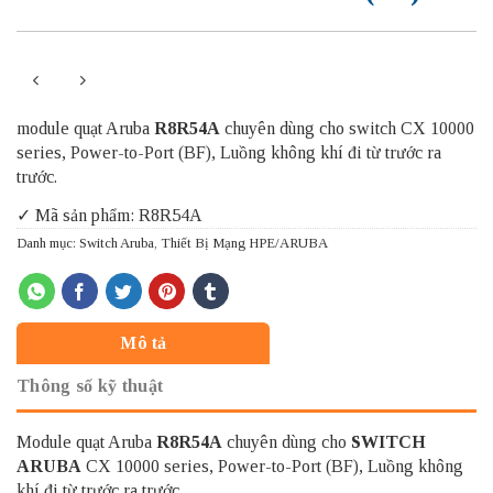
module quạt Aruba
R8R54A
chuyên dùng cho switch CX 10000
series, Power-to-Port (BF), Luồng không khí đi từ trước ra
trước.
✓ Mã sản phẩm: R8R54A
Danh mục:
Switch Aruba
,
Thiết Bị Mạng HPE/ARUBA
Mô tả
Thông số kỹ thuật
Module quạt Aruba
R8R54A
chuyên dùng cho
SWITCH
ARUBA
CX 10000 series, Power-to-Port (BF), Luồng không
khí đi từ trước ra trước.