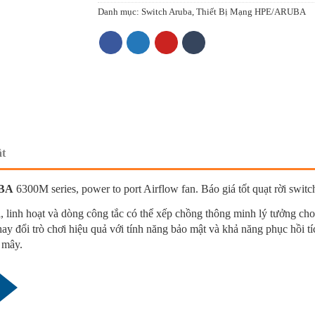
Danh mục:
Switch Aruba
,
Thiết Bị Mạng HPE/ARUBA
ật
BA
6300M series, power to port Airflow fan. Báo giá tốt quạt rời s
, linh hoạt và dòng công tắc có thể xếp chồng thông minh lý tưởng c
hành thay đổi trò chơi hiệu quả với tính năng bảo mật và khả năng phụ
ộng và đám mây.