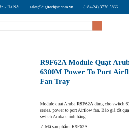
uân - Hà Nội
sales@digitechjsc.com.vn
(+84-24) 3776 5866
ỆU
SẢN PHẨM
NỔI BẬT
GIẢI PHÁP
R9F62A Module Quạt Aru
6300M Power To Port Airf
Fan Tray
Module quạt Aruba
R9F62A
dùng cho switch 
series, power to port Airflow fan. Báo giá tốt q
switch Aruba chính hãng
✓ Mã sản phẩm: R9F62A