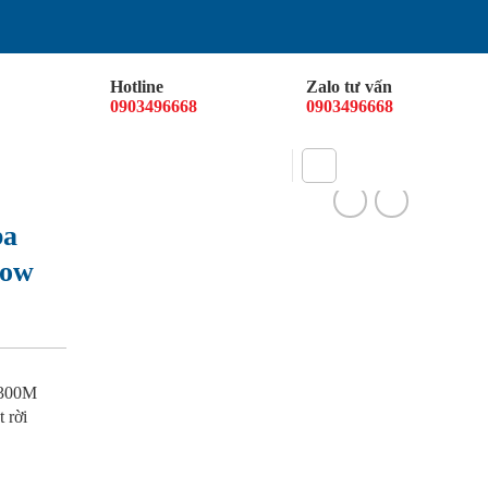
Hotline
Zalo tư vấn
0903496668
0903496668
DỊCH VỤ
BÁO GIÁ
TIN TỨC
ba
low
6300M
uạt rời