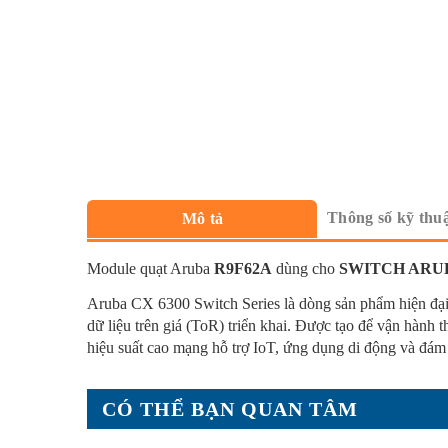
Thông số kỹ thu
Mô tả
Module quạt Aruba
R9F62A
dùng cho
SWITCH ARU
Aruba CX 6300 Switch Series là dòng sản phẩm hiện đại
tâm dữ liệu trên giá (ToR) triển khai. Được tạo để vận 
tảng cho hiệu suất cao mạng hỗ trợ IoT, ứng dụng di đ
CÓ THỂ BẠN QUAN TÂM