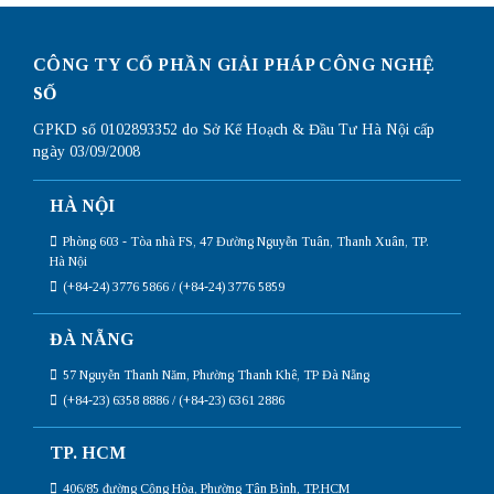
CÔNG TY CỔ PHẦN GIẢI PHÁP CÔNG NGHỆ
SỐ
GPKD số 0102893352 do Sở Kế Hoạch & Đầu Tư Hà Nội cấp
ngày 03/09/2008
HÀ NỘI
Phòng 603 - Tòa nhà FS, 47 Đường Nguyễn Tuân, Thanh Xuân, TP.
Hà Nội
(+84-24) 3776 5866 / (+84-24) 3776 5859
ĐÀ NẴNG
57 Nguyễn Thanh Năm, Phường Thanh Khê, TP Đà Nẵng
(+84-23) 6358 8886 / (+84-23) 6361 2886
TP. HCM
406/85 đường Cộng Hòa, Phường Tân Bình, TP.HCM