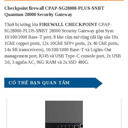
Checkpoint firewall CPAP-SG28000-PLUS-SNBT
Quantum 28000 Security Gateway
Thiết bị tường lửa
FIREWALL CHECKPOINT
CPAP-
SG28000-PLUS-SNBT 28000 Security Gateway gồm Sync
10/100/1000 Base-T port, 8 khe cắm mở rộng (đã lắp sẵn 10x
1GbE copper ports, 12x 10GbE SFP+ ports, 2x 40 GbE ports,
14x SR transceivers), 10/100/1000 Base-T và Lights-Out
management port, RJ45 và USB Type-C console port, 2x USB
3.0, 3 nguồn AC, 96G RAM và 2x SSD 480G.
CÓ THỂ BẠN QUAN TÂM