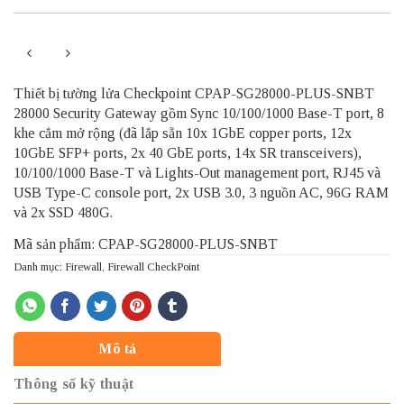
Thiết bị tường lửa Checkpoint CPAP-SG28000-PLUS-SNBT
28000 Security Gateway gồm Sync 10/100/1000 Base-T port, 8
khe cắm mở rộng (đã lắp sẵn 10x 1GbE copper ports, 12x
10GbE SFP+ ports, 2x 40 GbE ports, 14x SR transceivers),
10/100/1000 Base-T và Lights-Out management port, RJ45 và
USB Type-C console port, 2x USB 3.0, 3 nguồn AC, 96G RAM
và 2x SSD 480G.
Mã sản phẩm: CPAP-SG28000-PLUS-SNBT
Danh mục:
Firewall
,
Firewall CheckPoint
Mô tả
Thông số kỹ thuật