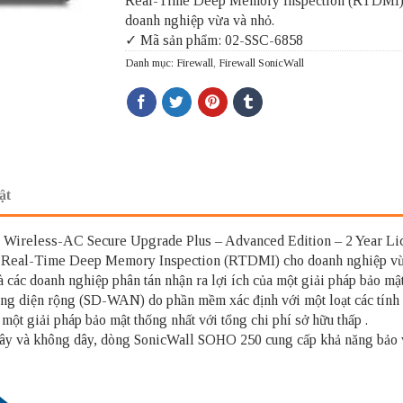
Real-Time Deep Memory Inspection (RTDMI)
doanh nghiệp vừa và nhỏ.
✓ Mã sản phẩm: 02-SSC-6858
Danh mục:
Firewall
,
Firewall SonicWall
ật
Wireless-AC Secure Upgrade Plus – Advanced Edition – 2 Year Lice
, Real-Time Deep Memory Inspection (RTDMI) cho doanh nghiệp vừ
ác doanh nghiệp phân tán nhận ra lợi ích của một giải pháp bảo mật t
ng diện rộng (SD-WAN) do phần mềm xác định với một loạt các tính 
một giải pháp bảo mật thống nhất với tổng chi phí sở hữu thấp .
dây và không dây, dòng SonicWall SOHO 250 cung cấp khả năng bảo v