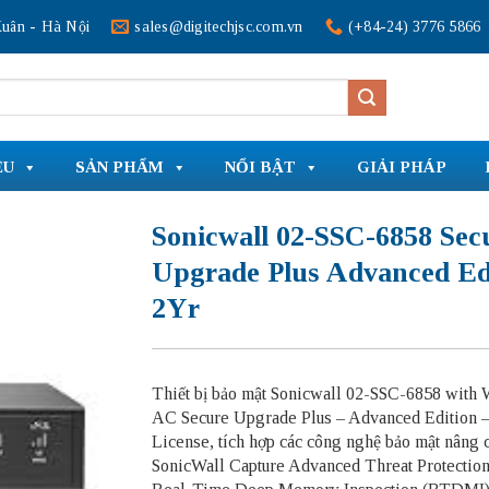
uân - Hà Nội
sales@digitechjsc.com.vn
(+84-24) 3776 5866
ỆU
SẢN PHẨM
NỔI BẬT
GIẢI PHÁP
Sonicwall 02-SSC-6858 Sec
Upgrade Plus Advanced Ed
2Yr
Thiết bị bảo mật Sonicwall 02-SSC-6858 with 
AC Secure Upgrade Plus – Advanced Edition –
License, tích hợp các công nghệ bảo mật nâng 
SonicWall Capture Advanced Threat Protection