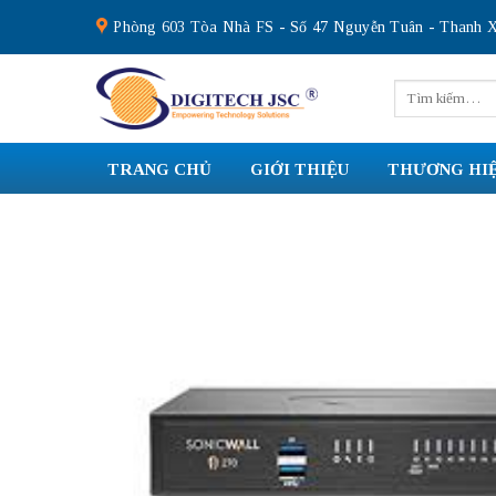
Skip
Phòng 603 Tòa Nhà FS - Số 47 Nguyễn Tuân - Thanh X
to
content
Tìm
kiếm:
TRANG CHỦ
GIỚI THIỆU
THƯƠNG HI