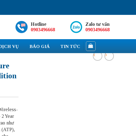
Hotline
Zalo tư vấn
0903496668
0903496668
DỊCH VỤ
BÁO GIÁ
TIN TỨC
ure
ition
Wireless-
 2 Year
cao như
 (ATP),