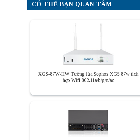
CÓ THỂ BẠN QUAN TÂM
XGS-87W-HW Tường lửa Sophos XGS 87w tích
hợp Wifi 802.11a/b/g/n/ac