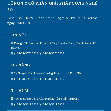
CÔNG TY CỔ PHẦN GIẢI PHÁP CÔNG NGHỆ
SỐ
GPKD số 0102893352 do Sở Kế Hoạch & Đầu Tư Hà Nội cấp
ngày 03/09/2008
HÀ NỘI
Phòng 603 - Tòa nhà FS, 47 Đường Nguyễn Tuân, Thanh Xuân, TP.
Hà Nội
(+84-24) 3776 5866 / (+84-24) 3776 5859
ĐÀ NẴNG
57 Nguyễn Thanh Năm, Phường Thanh Khê, TP Đà Nẵng
(+84-23) 6358 8886 / (+84-23) 6361 2886
TP. HCM
406/85 đường Cộng Hòa, Phường Tân Bình, TP.HCM
(+84-28) 3811 8628 / (+84-28) 3811 8566