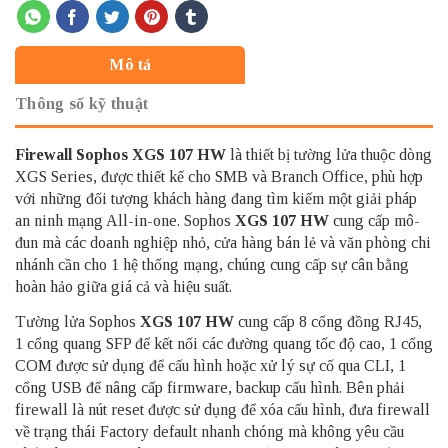
Mô tả
Thông số kỹ thuật
Firewall Sophos
XGS 107 HW
là thiết bị tường lửa thuộc dòng
XGS Series, được thiết kế cho SMB và Branch Office, phù hợp
với những đối tượng khách hàng đang tìm kiếm một giải pháp
an ninh mạng All-in-one. Sophos
XGS 107 HW
cung cấp mô-
đun mà các doanh nghiệp nhỏ, cửa hàng bán lẻ và văn phòng chi
nhánh cần cho 1 hệ thống mạng, chúng cung cấp sự cân bằng
hoàn hảo giữa giá cả và hiệu suất.
Tường lửa Sophos
XGS 107 HW
cung cấp 8 cổng đồng RJ45,
1 cổng quang SFP để kết nối các đường quang tốc độ cao, 1 cổng
COM được sử dụng để cấu hình hoặc xử lý sự cố qua CLI, 1
cổng USB để nâng cấp firmware, backup cấu hình. Bên phải
firewall là nút reset được sử dụng để xóa cấu hình, đưa firewall
về trạng thái Factory default nhanh chóng mà không yêu cầu