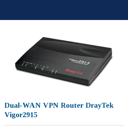
Skip
to
content
Dual-WAN VPN Router DrayTek
Vigor2915