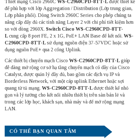
Thiết mạng Cisco 2960C
WS-C2960CPD-8TT-L
được thiết kế
để phù hợp với lớp Aggregation / Distribution (Lớp trung gian,
Lớp phân phối). Dòng Switch 2960C Series cho phép chúng ta
nâng cấp đẩy đủ các tính năng Layer 2 với chi phí tiết kiệm hơn
so với dòng 2960X.
Switch Cisco
WS-C2960CPD-8TT-
L
cung cấp 8 port FE, 2 x 1G, PoE+ LAN Base để kết nối.
WS-
C2960CPD-8TT-L
sử dụng nguồn điện 37-57VDC hoặc sử
dụng nguồn PoE+ qua 2 cổng Uplink.
Các thiết bị chuyển mạch Cisco
WS-C2960CPD-8TT-L
giúp
dễ dàng mở rộng cơ sở hạ tầng chuyển mạch có dây của Cisco
Catalyst, được quản lý đầy đủ, bao gồm các dịch vụ IP và
Borderless Network, với một cáp uplink Ethernet hoặc sợi
quang từ tủ mạng.
WS-C2960CPD-8TT-L
được thiết kế nhỏ
gọn và lý tưởng cho kết nối nhiều thiết bị trên sàn bán lẻ và
trong các lớp học, khách sạn, nhà máy và để mở rộng mạng
LAN.
CÓ THỂ BẠN QUAN TÂM