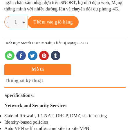
ngăn chặn xâm nhập dựa trên SNORT, bộ nhớ đệm web, Mạng
thông minh với nhiều đường lên và chuyển đổi dự phòng 4G.
MX67-HW CISCO MERAKI MX67 số lượng
Thêm vào giỏ hàng
Danh mục:
Switch Cisco Meraki
,
Thiết Bị Mạng CISCO
Mô tả
Thông số kỹ thuật
Specifications:
Network and Security Services
Stateful firewall, 1:1 NAT, DHCP, DMZ, static routing
Identity-based policies
Auto VPN self-configuring site-to-site VPN