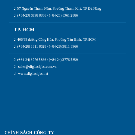
57 Nguyễn Thanh Năm, Phường Thanh Khê, TP Đà Nẵng
(+84-23) 6358 8886 / (+84-23) 6361 2886
TP. HCM
406/85 đường Cộng Hòa, Phường Tân Bình, TP.HCM
(+84-28) 3811 8628 / (+84-28) 3811 8566
(+84-24) 3776 5866 / (+84-24) 3776 5859
sales@digitechjsc.com.vn
www.digitechjsc.net
CHÍNH SÁCH CÔNG TY