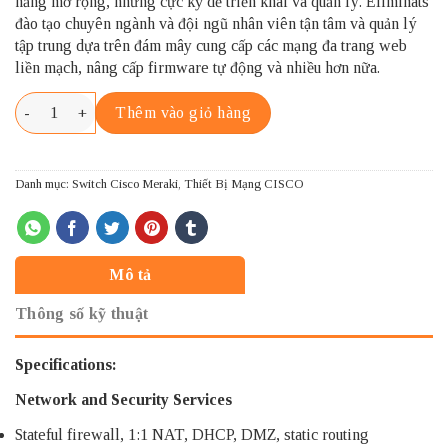
năng mở rộng, nhưng cực kỳ dễ triển khai và quản lý. Eliminats
đào tạo chuyên ngành và đội ngũ nhân viên tận tâm và quản lý
tập trung dựa trên đám mây cung cấp các mạng đa trang web
liền mạch, nâng cấp firmware tự động và nhiều hơn nữa.
MX450-HW CISCO MERAKI MX450 số lượng
Thêm vào giỏ hàng
Danh mục:
Switch Cisco Meraki
,
Thiết Bị Mạng CISCO
Mô tả
Thông số kỹ thuật
Specifications:
Network and Security Services
Stateful firewall, 1:1 NAT, DHCP, DMZ, static routing