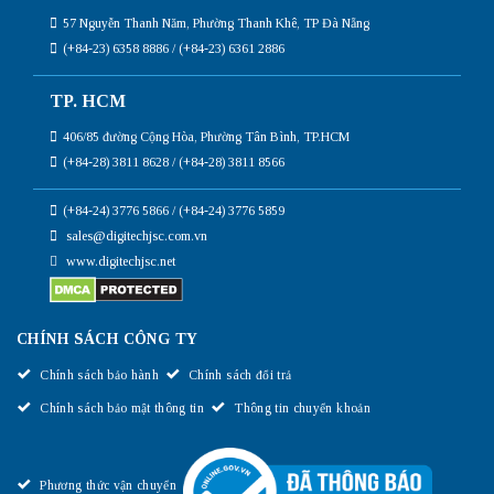
57 Nguyễn Thanh Năm, Phường Thanh Khê, TP Đà Nẵng
(+84-23) 6358 8886 / (+84-23) 6361 2886
TP. HCM
406/85 đường Cộng Hòa, Phường Tân Bình, TP.HCM
(+84-28) 3811 8628 / (+84-28) 3811 8566
(+84-24) 3776 5866 / (+84-24) 3776 5859
sales@digitechjsc.com.vn
www.digitechjsc.net
CHÍNH SÁCH CÔNG TY
Chính sách bảo hành
Chính sách đổi trả
Chính sách bảo mật thông tin
Thông tin chuyển khoản
Phương thức vận chuyển