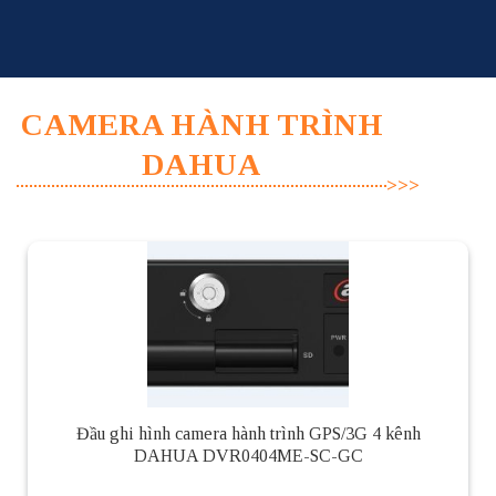
Skip
to
content
CAMERA HÀNH TRÌNH
DAHUA
Đầu ghi hình camera hành trình GPS/3G 4 kênh
DAHUA DVR0404ME-SC-GC