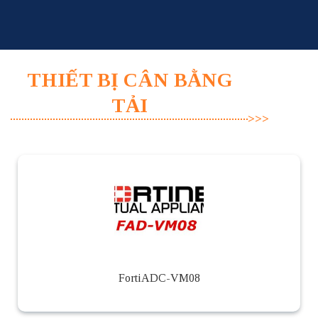
Skip
to
content
THIẾT BỊ CÂN BẰNG
TẢI
FortiADC-VM08