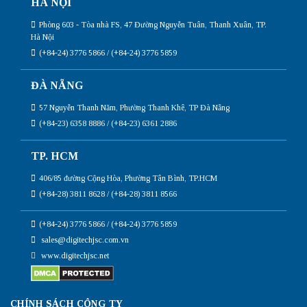
HÀ NỘI
Phòng 603 - Tòa nhà FS, 47 Đường Nguyễn Tuân, Thanh Xuân, TP.
Hà Nội
(+84-24) 3776 5866 / (+84-24) 3776 5859
ĐÀ NẴNG
57 Nguyễn Thanh Năm, Phường Thanh Khê, TP Đà Nẵng
(+84-23) 6358 8886 / (+84-23) 6361 2886
TP. HCM
406/85 đường Cộng Hòa, Phường Tân Bình, TP.HCM
(+84-28) 3811 8628 / (+84-28) 3811 8566
(+84-24) 3776 5866 / (+84-24) 3776 5859
sales@digitechjsc.com.vn
www.digitechjsc.net
CHÍNH SÁCH CÔNG TY