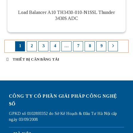
Load Balancer A10 TH3430-010-N1SSL Thunder
3430S ADC
1
2
3
4
…
7
8
9
THIẾT BỊ CÂN BẰNG TẢI
Thiết bị cân bằng tải
CÔNG TY CỔ PHẦN GIẢI PHÁP CÔNG NGHỆ
SỐ
GPKD số 0102893352 do Sở Kế Hoạch & Đầu Tư Hà Nội cấp
ngày 03/09/2008