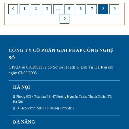
1
2
3
…
5
6
7
8
9
CÔNG TY CỔ PHẦN GIẢI PHÁP CÔNG NGHỆ
SỐ
GPKD số 0102893352 do Sở Kế Hoạch & Đầu Tư Hà Nội cấp
ngày 03/09/2008
HÀ NỘI
Phòng 603 - Tòa nhà FS, 47 Đường Nguyễn Tuân, Thanh Xuân, TP.
Hà Nội
(+84-24) 3776 5866 / (+84-24) 3776 5859
ĐÀ NẴNG