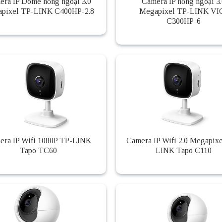
era IP Dome hồng ngoại 3.0
Camera IP hồng ngoại 3.
pixel TP-LINK C400HP-2.8
Megapixel TP-LINK VI
C300HP-6
era IP Wifi 1080P TP-LINK
Camera IP Wifi 2.0 Megapix
Tapo TC60
LINK Tapo C110