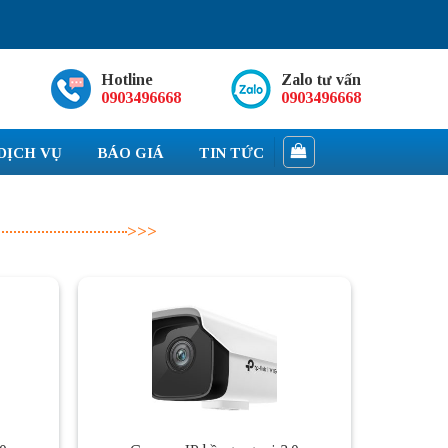
Hotline
Zalo tư vấn
0903496668
0903496668
DỊCH VỤ
BÁO GIÁ
TIN TỨC