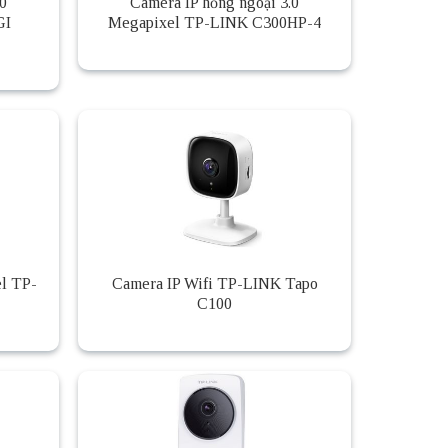
0
Camera IP hồng ngoại 3.0
GI
Megapixel TP-LINK C300HP-4
el TP-
Camera IP Wifi TP-LINK Tapo
C100