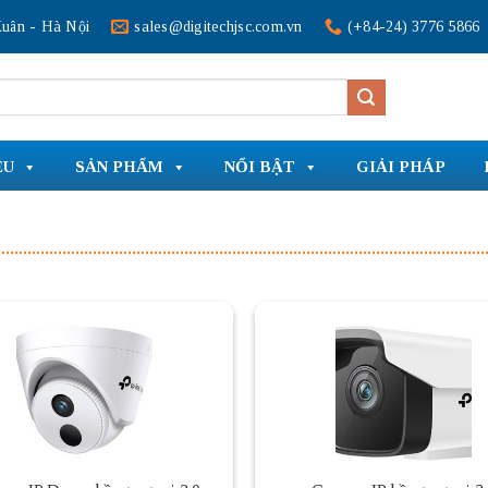
uân - Hà Nội
sales@digitechjsc.com.vn
(+84-24) 3776 5866
ỆU
SẢN PHẨM
NỔI BẬT
GIẢI PHÁP