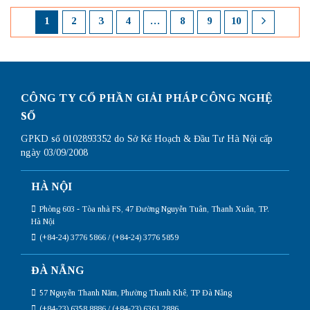
1
2
3
4
…
8
9
10
CÔNG TY CỔ PHẦN GIẢI PHÁP CÔNG NGHỆ
SỐ
GPKD số 0102893352 do Sở Kế Hoạch & Đầu Tư Hà Nội cấp
ngày 03/09/2008
HÀ NỘI
Phòng 603 - Tòa nhà FS, 47 Đường Nguyễn Tuân, Thanh Xuân, TP.
Hà Nội
(+84-24) 3776 5866 / (+84-24) 3776 5859
ĐÀ NẴNG
57 Nguyễn Thanh Năm, Phường Thanh Khê, TP Đà Nẵng
(+84-23) 6358 8886 / (+84-23) 6361 2886