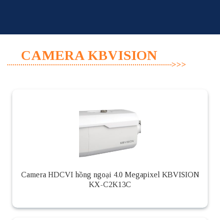
Skip
to
content
CAMERA KBVISION
Camera HDCVI hồng ngoại 4.0 Megapixel KBVISION
KX-C2K13C