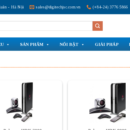
uân - Hà Nội
sales@digitechjsc.com.vn
(+84-24) 3776 5866
ỆU
SẢN PHẨM
NỔI BẬT
GIẢI PHÁP