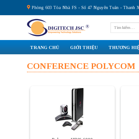
Skip
Phòng 603 Tòa Nhà FS - Số 47 Nguyễn Tuân - Thanh X
to
content
Tìm
kiếm:
TRANG CHỦ
GIỚI THIỆU
THƯƠNG HI
CONFERENCE POLYCOM