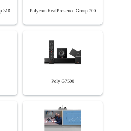
p 310
Polycom RealPresence Group 700
Poly G7500