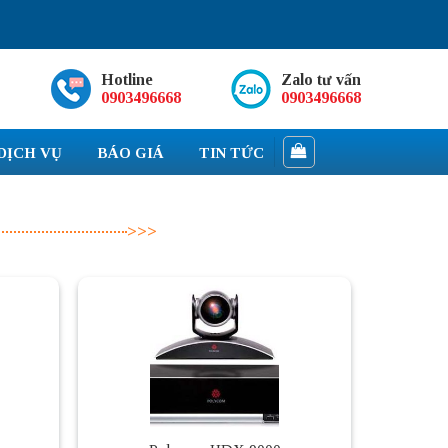
Hotline
Zalo tư vấn
0903496668
0903496668
DỊCH VỤ
BÁO GIÁ
TIN TỨC