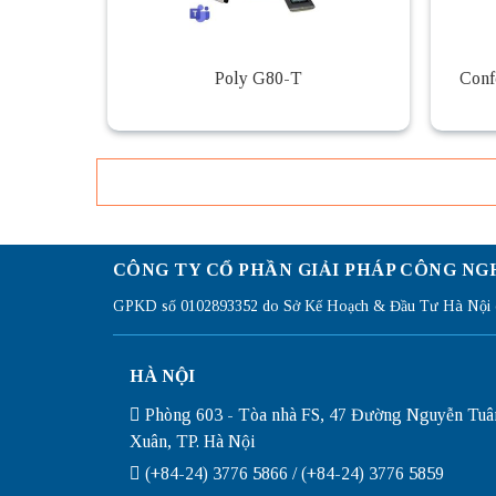
Poly G80-T
Conf
CÔNG TY CỔ PHẦN GIẢI PHÁP CÔNG NG
GPKD số 0102893352 do Sở Kế Hoạch & Đầu Tư Hà Nội c
HÀ NỘI
Phòng 603 - Tòa nhà FS, 47 Đường Nguyễn Tuâ
Xuân, TP. Hà Nội
(+84-24) 3776 5866 / (+84-24) 3776 5859