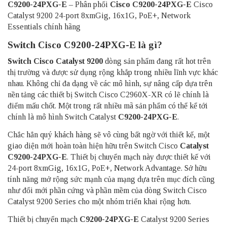
C9200-24PXG-E
– Phân phối
Cisco C9200-24PXG-E
Cisco
Catalyst 9200 24-port 8xmGig, 16x1G, PoE+, Network
Essentials chính hãng
Switch Cisco C9200-24PXG-E là gì?
Switch Cisco Catalyst 9200
dòng sản phẩm đang rất hot trên
thị trường và được sử dụng rộng khắp trong nhiều lĩnh vực khác
nhau. Không chỉ đa dạng về các mô hình, sự nâng cấp dựa trên
nền tảng các thiết bị Switch Cisco C2960X-XR có lẽ chính là
điểm mấu chốt. Một trong rất nhiều mã sản phẩm có thể kể tới
chính là mô hình Switch Catalyst
C9200-24PXG-E
.
Chắc hẳn quý khách hàng sẽ vô cùng bất ngờ với thiết kế, một
giao diện mới hoàn toàn hiện hữu trên Switch Cisco
Catalyst
C9200-24PXG-E
. Thiết bị chuyển mạch này được thiết kế với
24-port 8xmGig, 16x1G, PoE+, Network Advantage. Sở hữu
tính năng mở rộng sức mạnh của mạng dựa trên mục đích cũng
như đổi mới phần cứng và phần mềm của dòng Switch Cisco
Catalyst 9200 Series cho một nhóm triển khai rộng hơn.
Thiết bị chuyển mạch
C9200-24PXG-E
Catalyst 9200 Series