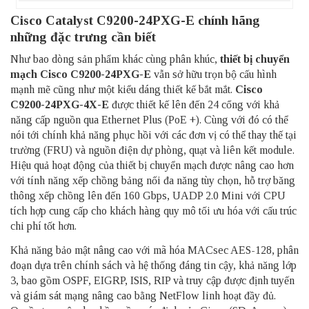
Cisco Catalyst C9200-24PXG-E chính hãng
những đặc trưng cần biết
Như bao dòng sản phẩm khác cùng phân khúc,
thiết bị chuyển
mạch Cisco
C9200-24PXG-E
vẫn sở hữu trọn bộ cấu hình
mạnh mẽ cũng như một kiểu dáng thiết kế bắt mắt.
Cisco
C9200-24PXG-4X-E
được thiết kế lên đến 24 cổng với khả
năng cấp nguồn qua Ethernet Plus (PoE +). Cùng với đó có thể
nói tới chính khả năng phục hồi với các đơn vị có thể thay thế tại
trường (FRU) và nguồn điện dự phòng, quạt và liên kết module.
Hiệu quả hoạt động của thiết bị chuyển mạch được nâng cao hơn
với tính năng xếp chồng bảng nối đa năng tùy chọn, hỗ trợ băng
thông xếp chồng lên đến 160 Gbps, UADP 2.0 Mini với CPU
tích hợp cung cấp cho khách hàng quy mô tối ưu hóa với cấu trúc
chi phí tốt hơn.
Khả năng bảo mật nâng cao với mã hóa MACsec AES-128, phân
đoạn dựa trên chính sách và hệ thống đáng tin cậy, khả năng lớp
3, bao gồm OSPF, EIGRP, ISIS, RIP và truy cập được định tuyến
và giám sát mạng nâng cao bằng NetFlow linh hoạt đầy đủ.