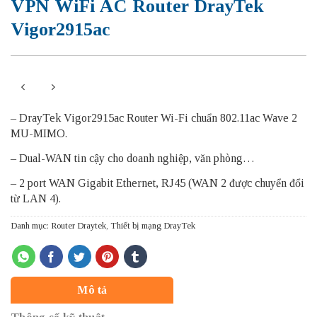
VPN WiFi AC Router DrayTek
Vigor2915ac
– DrayTek Vigor2915ac Router Wi-Fi chuẩn 802.11ac Wave 2
MU-MIMO.
– Dual-WAN tin cậy cho doanh nghiệp, văn phòng…
– 2 port WAN Gigabit Ethernet, RJ45 (WAN 2 được chuyển đổi
từ LAN 4).
Danh mục:
Router Draytek
,
Thiết bị mạng DrayTek
Mô tả