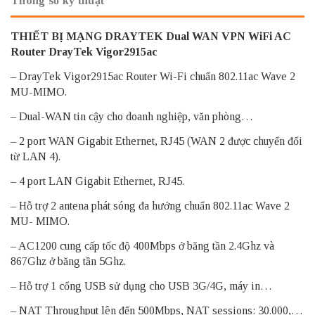
Thông số kỹ thuật
THIẾT BỊ MẠNG DRAYTEK
Dual WAN VPN WiFi AC
Router DrayTek Vigor2915ac
– DrayTek Vigor2915ac Router Wi-Fi chuẩn 802.11ac Wave 2
MU-MIMO.
– Dual-WAN tin cậy cho doanh nghiệp, văn phòng…
– 2 port WAN Gigabit Ethernet, RJ45 (WAN 2 được chuyển đổi
từ LAN 4).
– 4 port LAN Gigabit Ethernet, RJ45.
– Hỗ trợ 2 antena phát sóng đa hướng chuẩn 802.11ac Wave 2
MU- MIMO.
– AC1200 cung cấp tốc độ 400Mbps ở băng tần 2.4Ghz và
867Ghz ở băng tần 5Ghz.
– Hỗ trợ 1 cổng USB sử dụng cho USB 3G/4G, máy in…
– NAT Throughput lên đến 500Mbps, NAT sessions: 30.000,…