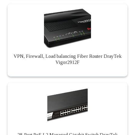
VPN, Firewall, Load balancing Fiber Router DrayTek
Vigor2912F
28-Port PoE L2 Managed Gigabit Switch DrayTek