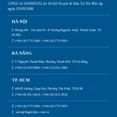
GPKD số 0102893352 do Sở Kế Hoạch & Đầu Tư Hà Nội cấp
ngày 03/09/2008
HÀ NỘI
Phòng 603 - Tòa nhà FS, 47 Đường Nguyễn Tuân, Thanh Xuân, TP.
Hà Nội
(+84-24) 3776 5866 / (+84-24) 3776 5859
ĐÀ NẴNG
57 Nguyễn Thanh Năm, Phường Thanh Khê, TP Đà Nẵng
(+84-23) 6358 8886 / (+84-23) 6361 2886
TP. HCM
406/85 đường Cộng Hòa, Phường Tân Bình, TP.HCM
(+84-28) 3811 8628 / (+84-28) 3811 8566
(+84-24) 3776 5866 / (+84-24) 3776 5859
sales@digitechjsc.com.vn