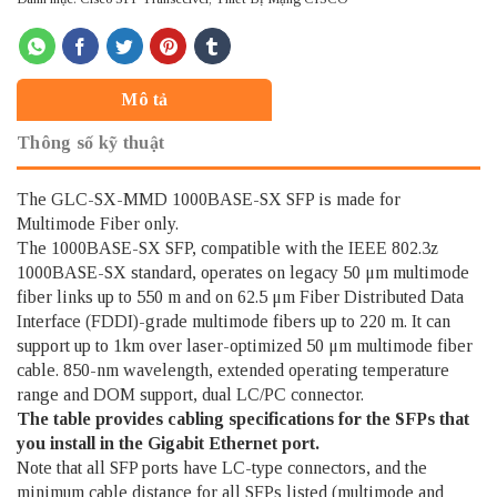
Mô tả
Thông số kỹ thuật
The GLC-SX-MMD 1000BASE-SX SFP is made for
Multimode Fiber only.
The 1000BASE-SX SFP, compatible with the IEEE 802.3z
1000BASE-SX standard, operates on legacy 50 μm multimode
fiber links up to 550 m and on 62.5 μm Fiber Distributed Data
Interface (FDDI)-grade multimode fibers up to 220 m. It can
support up to 1km over laser-optimized 50 μm multimode fiber
cable. 850-nm wavelength, extended operating temperature
range and DOM support, dual LC/PC connector.
The table provides cabling specifications for the SFPs that
you install in the Gigabit Ethernet port.
Note that all SFP ports have LC-type connectors, and the
minimum cable distance for all SFPs listed (multimode and