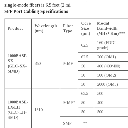
single-mode fiber) is 6.5 feet (2 m).
SFP Port Cabling Specifications
Core
Modal
Wavelength
Fiber
Product
Size
Bandwidth
(nm)
Type
(μm)
(MHz* Km)***
160 (FDDI-
62.5
grade)
1000BASE-
62.5
200 (OM1)
SX
850
MMF
(GLC-SX-
50
400 (400/400)
MMD)
50
500 (OM2)
50
2000 (OM3)
62.5
500
1000BASE-
MMF*
50
400
LX/LH
1310
50
500
(GLC-LH-
SMD)
SMF
-**
–