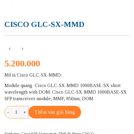
CISCO GLC-SX-MMD
5.200.000
Mô tả Cisco GLC-SX-MMD:
Module quang Cisco GLC-SX-MMD 1000BASE-SX short
wavelength with DOM. Cisco GLC-SX-MMD 1000BASE-SX
SFP transceiver module, MMF, 850nm, DOM
CISCO GLC-SX-MMD số lượng
Thêm vào giỏ hàng
Danh mục:
Cisco SFP Transceiver
,
Thiết Bị Mạng CISCO