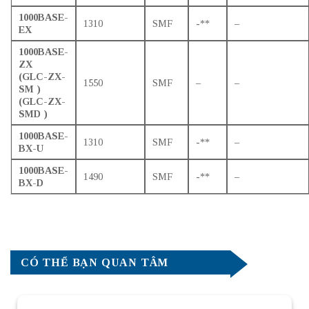
1000BASE-
1310
SMF
-**
–
EX
1000BASE-
ZX
(
GLC-ZX-
1550
SMF
–
–
SM
)
(
GLC-ZX-
SMD
)
1000BASE-
1310
SMF
-**
–
BX-U
1000BASE-
1490
SMF
-**
–
BX-D
CÓ THỂ BẠN QUAN TÂM