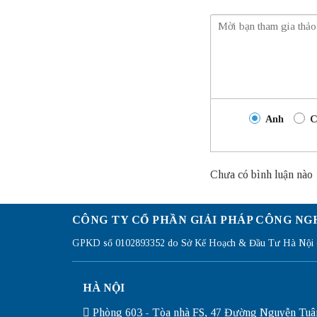
Anh
C
Chưa có bình luận nào
CÔNG TY CỔ PHẦN GIẢI PHÁP CÔNG NG
GPKD số 0102893352 do Sở Kế Hoạch & Đầu Tư Hà Nội c
HÀ NỘI
Phòng 603 - Tòa nhà FS, 47 Đường Nguyễn Tuâ