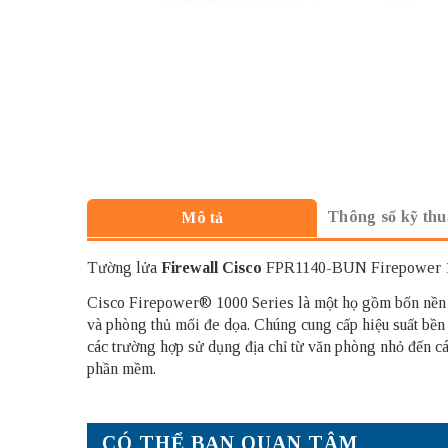
Thông số kỹ thu
Mô tả
Tường lửa
Firewall Cisco
FPR1140-BUN Firepower 114
Cisco Firepower® 1000 Series là một họ gồm bốn nền t
và phòng thủ mối đe dọa. Chúng cung cấp hiệu suất bền
các trường hợp sử dụng địa chỉ từ văn phòng nhỏ đến 
phần mềm.
CÓ THỂ BẠN QUAN TÂM