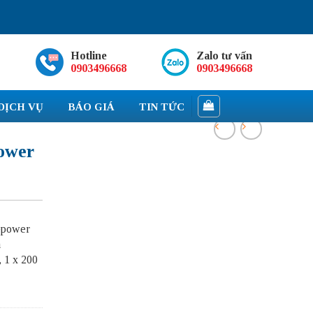
Hotline
Zalo tư vấn
0903496668
0903496668
DỊCH VỤ
BÁO GIÁ
TIN TỨC
ower
epower
n
 1 x 200