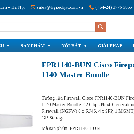
uân - Hà Nội
sales@digitechjsc.com.vn
(+84-24) 3776 5866
ỆU
SẢN PHẨM
NỔI BẬT
GIẢI PHÁP
FPR1140-BUN Cisco Firep
1140 Master Bundle
Tường lửa Firewall Cisco FPR1140-BUN Fir
1140 Master Bundle 2.2 Gbps Next-Generatio
Firewall (NGFW) 8 x RJ45, 4 x SFP, 1 MGMT,
GB Storage
Mã sản phẩm: FPR1140-BUN