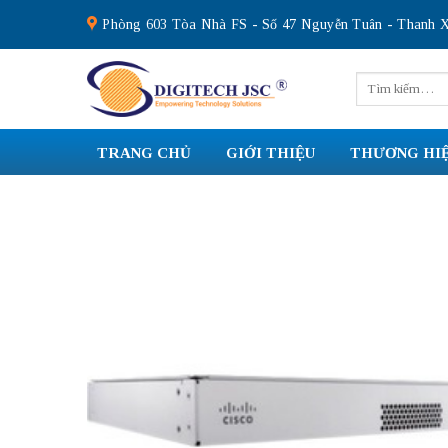
Skip
Phòng 603 Tòa Nhà FS - Số 47 Nguyễn Tuân - Thanh X
to
content
Tìm
kiếm:
TRANG CHỦ
GIỚI THIỆU
THƯƠNG HI