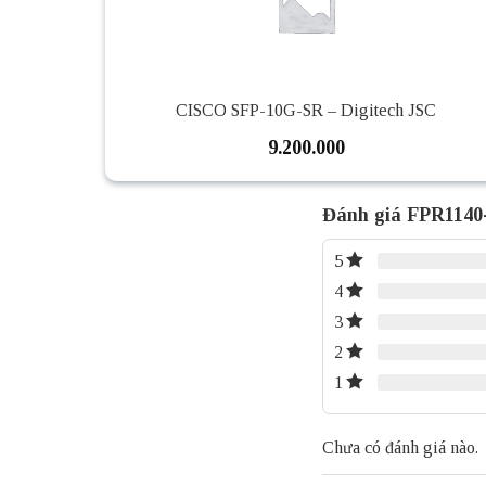
CISCO SFP-10G-SR – Digitech JSC
9.200.000
Đánh giá FPR1140
5
4
3
2
1
Chưa có đánh giá nào.