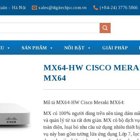
uân - Hà Nội
sales@digitechjsc.com.vn
(+84-24) 3776 5866
ỆU
SẢN PHẨM
NỔI BẬT
GIẢI PHÁP
MX64-HW CISCO MERA
MX64
Mô tả MX64-HW Cisco Meraki MX64:
MX có 100% người dùng trên nền tảng đám mây
và quản lý từ xa rất đơn giản. MX có bộ dịch v
toàn diện, loại bỏ nhu cầu sử dụng nhiều thiết b
vụ này bao gồm tường lửa ứng dụng Lớp 7, lọc