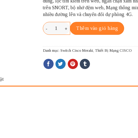
dung, lọc tìm kiếm trên web, ngăn chặn xâm n
trên SNORT, bộ nhớ đệm web, Mạng thông mi
nhiều đường lên và chuyển đổi dự phòng 4G.
MX64-HW CISCO MERAKI MX64 số lượng
Thêm vào giỏ hàng
Danh mục:
Switch Cisco Meraki
,
Thiết Bị Mạng CISCO
ật