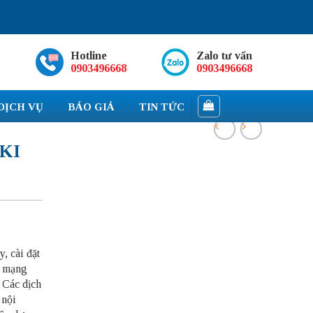
Hotline
Zalo tư vấn
0903496668
0903496668
DỊCH VỤ
BÁO GIÁ
TIN TỨC
KI
, cài đặt
ụ mạng
ị Các dịch
 nội