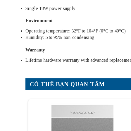
Single 18W power supply
Environment
Operating temperature: 32°F to 104°F (0°C to 40°C)
Humidity: 5 to 95% non-condensing
Warranty
Lifetime hardware warranty with advanced replacemen
CÓ THỂ BẠN QUAN TÂM