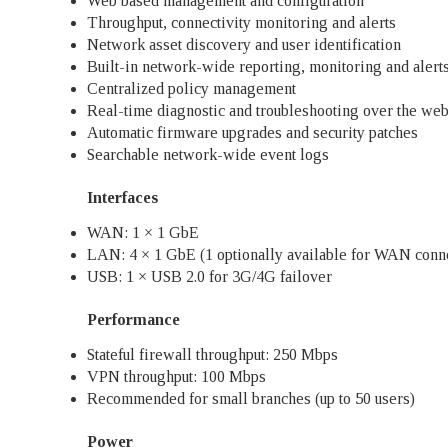
Web based management and configuration
Throughput, connectivity monitoring and alerts
Network asset discovery and user identification
Built-in network-wide reporting, monitoring and alert
Centralized policy management
Real-time diagnostic and troubleshooting over the we
Automatic firmware upgrades and security patches
Searchable network-wide event logs
Interfaces
WAN: 1 × 1 GbE
LAN: 4 × 1 GbE (1 optionally available for WAN conne
USB: 1 × USB 2.0 for 3G/4G failover
Performance
Stateful firewall throughput: 250 Mbps
VPN throughput: 100 Mbps
Recommended for small branches (up to 50 users)
Power