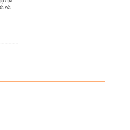
hập dựa
nh với