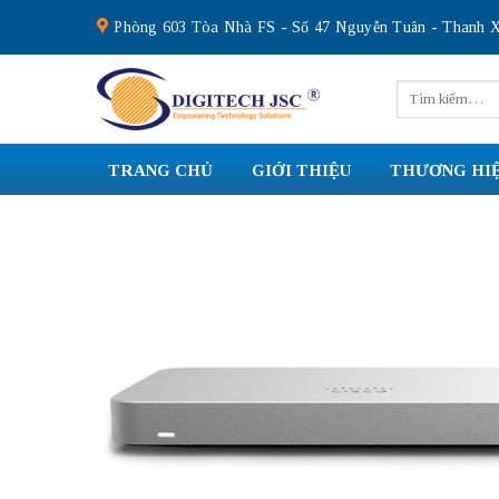
Skip
Phòng 603 Tòa Nhà FS - Số 47 Nguyễn Tuân - Thanh X
to
content
Tìm
kiếm:
TRANG CHỦ
GIỚI THIỆU
THƯƠNG HI