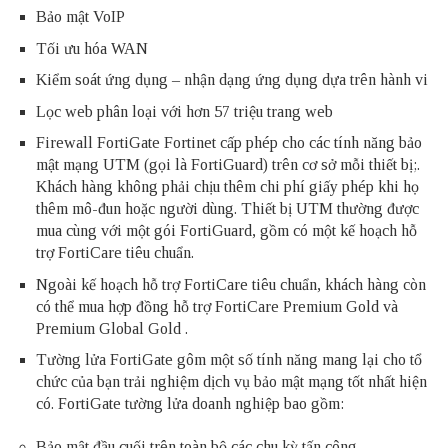
Bảo mật VoIP
Tối ưu hóa WAN
Kiểm soát ứng dụng – nhận dạng ứng dụng dựa trên hành vi
Lọc web phân loại với hơn 57 triệu trang web
Firewall FortiGate Fortinet cấp phép cho các tính năng bảo
mật mạng UTM (gọi là FortiGuard) trên cơ sở mỗi thiết bị;.
Khách hàng không phải chịu thêm chi phí giấy phép khi họ
thêm mô-đun hoặc người dùng. Thiết bị UTM thường được
mua cùng với một gói FortiGuard, gồm có một kế hoạch hỗ
trợ FortiCare tiêu chuẩn.
Ngoài kế hoạch hỗ trợ FortiCare tiêu chuẩn, khách hàng còn
có thể mua hợp đồng hỗ trợ FortiCare Premium Gold và
Premium Global Gold .
Tường lửa FortiGate gôm một số tính năng mang lại cho tổ
chức của bạn trải nghiệm dịch vụ bảo mật mạng tốt nhất hiện
có. FortiGate tường lửa doanh nghiệp bao gồm:
Bảo mật đầu cuối trên toàn bộ các chu kỳ tấn công