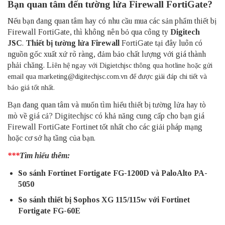
Bạn quan tâm đến tường lửa Firewall FortiGate?
Nếu bạn đang quan tâm hay có nhu cầu mua các sản phẩm thiết bị
Firewall FortiGate, thì không nên bỏ qua công ty
Digitech
JSC
.
Thiết bị tường lửa Firewall
FortiGate tại đây luôn có
nguồn gốc xuất xứ rõ ràng, đảm bảo chất lượng với giá thành
phải chăng. Li
ên hệ ngay với Digietchjsc thông qua hotline hoặc gửi
email qua marketing@digitechjsc.com.vn để được giải đáp chi tiết và
báo giá tốt nhất.
Bạn đang quan tâm và muốn tìm hiểu thiết bị tường lửa hay tò
mò về giá cả? Digitechjsc có khả năng cung cấp cho bạn giá
Firewall FortiGate Fortinet tốt nhất cho các giải pháp mạng
hoặc cơ sở hạ tầng của bạn.
***
Tìm hiểu thêm:
So sánh Fortinet Fortigate FG-1200D và PaloAlto PA-
5050
So sánh thiết bị Sophos XG 115/115w với Fortinet
Fortigate FG-60E