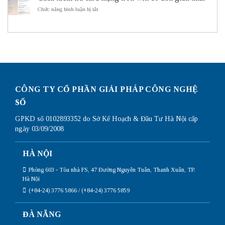
ITS
dụng
hình
ở
Chức năng bình luận bị tắt
Subnetting
Router
Cách
Mikrotik
kiểm
chi
tra
tiết
card
nhất
mạng
trên
win
10
đơn
giản
CÔNG TY CỔ PHẦN GIẢI PHÁP CÔNG NGHỆ
nhất
SỐ
GPKD số 0102893352 do Sở Kế Hoạch & Đầu Tư Hà Nội cấp
ngày 03/09/2008
HÀ NỘI
Phòng 603 - Tòa nhà FS, 47 Đường Nguyễn Tuân, Thanh Xuân, TP.
Hà Nội
(+84-24) 3776 5866 / (+84-24) 3776 5859
ĐÀ NẴNG