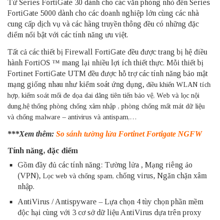
Từ Series FortiGate 30 dành cho các văn phòng nhỏ đến Series
FortiGate 5000 dành cho các doanh nghiệp lớn cùng các nhà
cung cấp dịch vụ và các hãng truyền thông đều có những đặc
điểm nổi bật với các tính năng ưu việt.
Tất cả các thiết bị Firewall FortiGate đều được trang bị hệ điều
hành FortiOS ™ mang lại nhiều lợi ích thiết thực. Mỗi thiết bị
Fortinet FortiGate UTM đều được hỗ trợ các tính năng bảo mật
mạng giống nhau như kiểm soát ứng dụng,
điều khiển WLAN tích
hợp, kiểm soát
mối đe dọa dai dẳng tiên tiến bảo vệ, Web và lọc nội
dung,hệ thống phòng chống xâm nhập , phòng chống mất mát dữ liệu
và chống malware – antivirus và antispam,…
***Xem thêm:
So sánh tường lửa Fortinet Fortigate NGFW
Tính năng, đặc điểm
Gồm đầy đủ các tính năng: Tường lửa , Mạng riêng ảo
(VPN),
hống virus, Ngăn chặn xâm
Lọc web và chống spam, c
nhập.
AntiVirus / Antispyware – Lựa chọn 4 tùy chọn phần mềm
độc hại cùng với 3 cơ sở dữ liệu AntiVirus dựa trên proxy