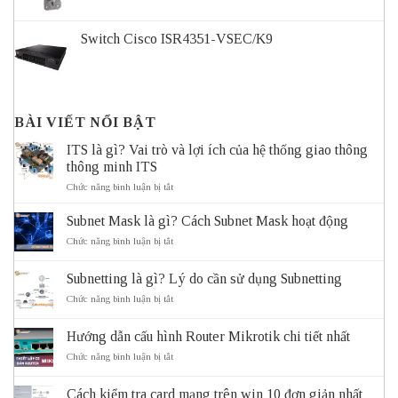
Switch Cisco ISR4351-VSEC/K9
BÀI VIẾT NỔI BẬT
ITS là gì? Vai trò và lợi ích của hệ thống giao thông
thông minh ITS
ở
Chức năng bình luận bị tắt
ITS
là
Subnet Mask là gì? Cách Subnet Mask hoạt động
gì?
Vai
ở
Chức năng bình luận bị tắt
trò
Subnet
và
Mask
Subnetting là gì? Lý do cần sử dụng Subnetting
lợi
là
ích
gì?
ở
Chức năng bình luận bị tắt
của
Cách
Subnetting
hệ
Subnet
là
thống
Mask
Hướng dẫn cấu hình Router Mikrotik chi tiết nhất
gì?
giao
hoạt
Lý
ở
Chức năng bình luận bị tắt
thông
động
do
Hướng
thông
cần
dẫn
minh
sử
Cách kiểm tra card mạng trên win 10 đơn giản nhất
cấu