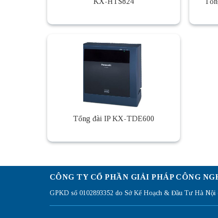
KX-HTS824
Tổn
Tổng đài IP KX-TDE600
CÔNG TY CỔ PHẦN GIẢI PHÁP CÔNG NG
GPKD số 0102893352 do Sở Kế Hoạch & Đầu Tư Hà Nội c