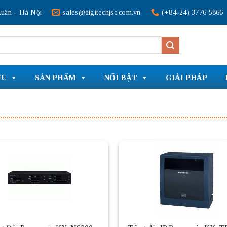
uân - Hà Nội
sales@digitechjsc.com.vn
(+84-24) 3776 5866
ỆU
SẢN PHẨM
NỔI BẬT
GIẢI PHÁP