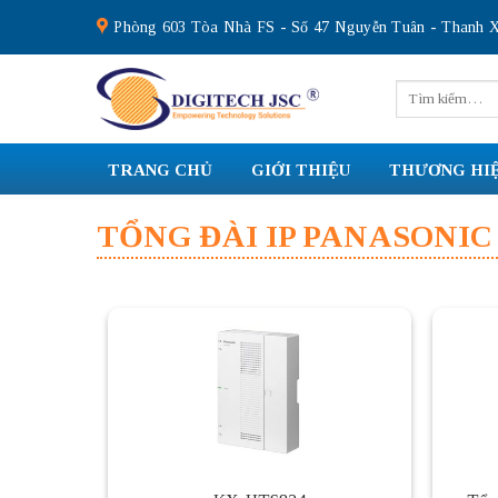
Skip
Phòng 603 Tòa Nhà FS - Số 47 Nguyễn Tuân - Thanh X
to
content
Tìm
kiếm:
TRANG CHỦ
GIỚI THIỆU
THƯƠNG HI
TỔNG ĐÀI IP PANASONIC