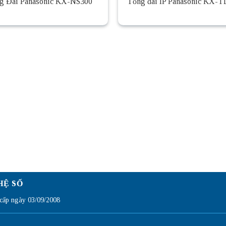
g Đài Panasonic KX-NS300
Tổng đài IP Panasonic KX-
HỆ SỐ
ấp ngày 03/09/2008