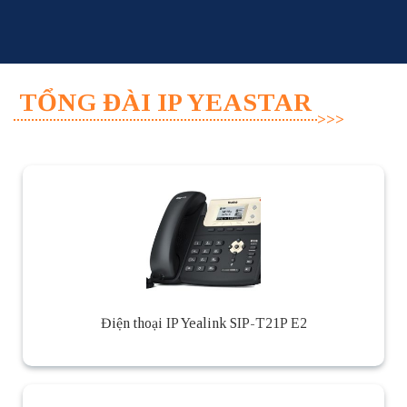
Skip
to
content
TỔNG ĐÀI IP YEASTAR
Điện thoại IP Yealink SIP-T21P E2