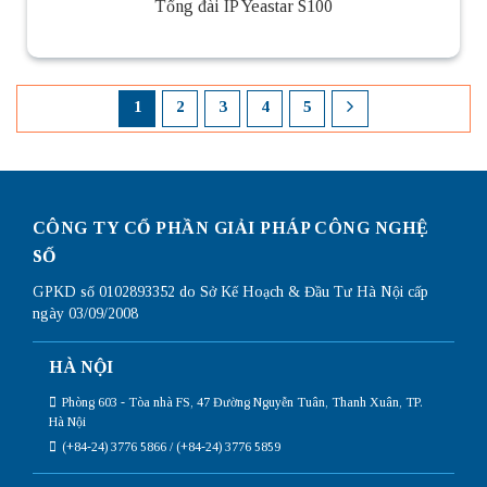
Tổng đài IP Yeastar S100
1
2
3
4
5
CÔNG TY CỔ PHẦN GIẢI PHÁP CÔNG NGHỆ
SỐ
GPKD số 0102893352 do Sở Kế Hoạch & Đầu Tư Hà Nội cấp
ngày 03/09/2008
HÀ NỘI
Phòng 603 - Tòa nhà FS, 47 Đường Nguyễn Tuân, Thanh Xuân, TP.
Hà Nội
(+84-24) 3776 5866 / (+84-24) 3776 5859