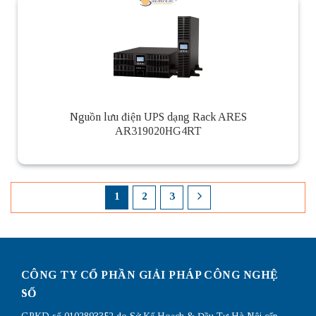
Nguồn lưu điện UPS dạng Rack ARES
AR319020HG4RT
1
2
3
CÔNG TY CỔ PHẦN GIẢI PHÁP CÔNG NGHỆ
SỐ