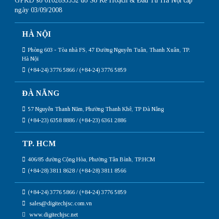
GPKD số 0102893352 do Sở Kế Hoạch & Đầu Tư Hà Nội cấp
ngày 03/09/2008
HÀ NỘI
Phòng 603 - Tòa nhà FS, 47 Đường Nguyễn Tuân, Thanh Xuân, TP.
Hà Nội
(+84-24) 3776 5866 / (+84-24) 3776 5859
ĐÀ NẴNG
57 Nguyễn Thanh Năm, Phường Thanh Khê, TP Đà Nẵng
(+84-23) 6358 8886 / (+84-23) 6361 2886
TP. HCM
406/85 đường Cộng Hòa, Phường Tân Bình, TP.HCM
(+84-28) 3811 8628 / (+84-28) 3811 8566
(+84-24) 3776 5866 / (+84-24) 3776 5859
sales@digitechjsc.com.vn
www.digitechjsc.net