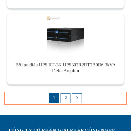
Bộ lưu điện UPS RT-3K UPS302R2RT2B0B6 3kVA
Delta Amplon
1
2
CÔNG TY CỔ PHẦN GIẢI PHÁP CÔNG NGHỆ