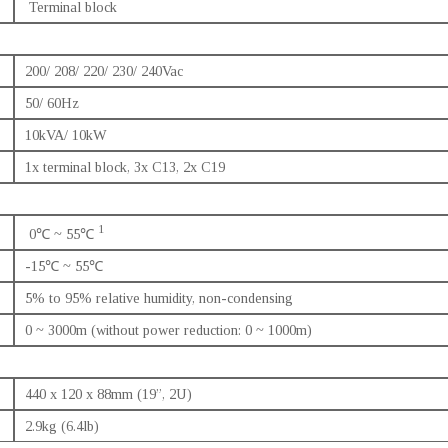
Terminal block
200/ 208/ 220/ 230/ 240Vac
50/ 60Hz
10kVA/ 10kW
1x terminal block, 3x C13, 2x C19
1
0℃ ~ 55℃
-15℃ ~ 55℃
5% to 95% relative humidity, non-condensing
0 ~ 3000m (without power reduction: 0 ~ 1000m)
440 x 120 x 88mm (19”, 2U)
2.9kg (6.4lb)