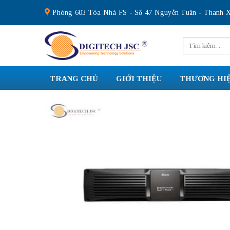
Skip
Phòng 603 Tòa Nhà FS - Số 47 Nguyễn Tuân - Thanh X
to
content
Tìm
kiếm:
TRANG CHỦ
GIỚI THIỆU
THƯƠNG HI