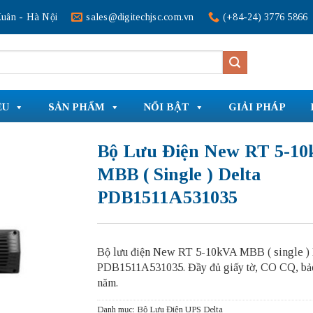
uân - Hà Nội
sales@digitechjsc.com.vn
(+84-24) 3776 5866
ỆU
SẢN PHẨM
NỔI BẬT
GIẢI PHÁP
Bộ Lưu Điện New RT 5-1
MBB ( Single ) Delta
PDB1511A531035
Bộ lưu điện New RT 5-10kVA MBB ( single ) 
PDB1511A531035.
Đầy đủ giấy tờ, CO CQ, bả
năm.
Danh mục:
Bộ Lưu Điện UPS Delta