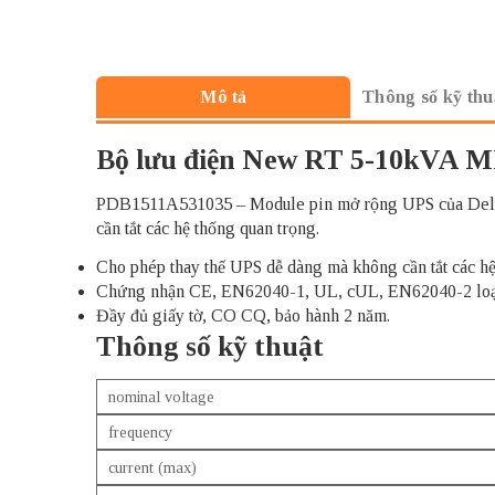
Thông số kỹ thu
Mô tả
Bộ lưu điện New RT 5-10kVA MB
PDB1511A531035 – Module pin mở rộng UPS của Delta
cần tắt các hệ thống quan trọng.
Cho phép thay thế UPS dễ dàng mà không cần tắt các hệ
Chứng nhận CE, EN62040-1, UL, cUL, EN62040-2 loạ
Đầy đủ giấy tờ, CO CQ, bảo hành 2 năm.
Thông số kỹ thuật
nominal voltage
frequency
current (max)