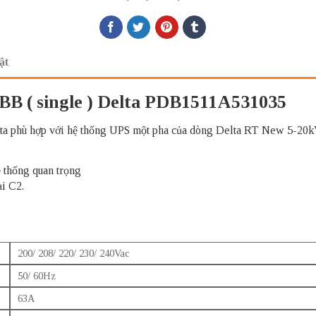
ật
B ( single ) Delta PDB1511A531035
 phù hợp với hệ thống UPS một pha của dòng Delta RT New 5-20k
 thống quan trọng
i C2.
200/ 208/ 220/ 230/ 240Vac
50/ 60Hz
63A