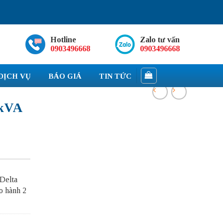
Hotline
Zalo tư vấn
0903496668
0903496668
DỊCH VỤ
BÁO GIÁ
TIN TỨC
0kVA
Delta
o hành 2