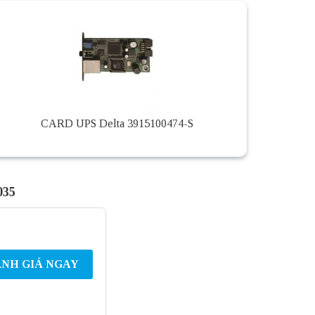
CARD UPS Delta 3915100474-S
035
NH GIÁ NGAY