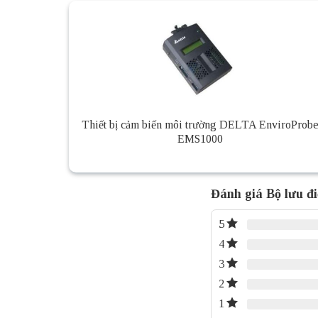
Thiết bị cảm biến môi trường DELTA EnviroProb
EMS1000
Đánh giá Bộ lưu đ
5
4
3
2
1