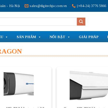
uân - Hà Nội
sales@digitechjsc.com.vn
(+84-24) 3776 5866
ỆU
SẢN PHẨM
NỔI BẬT
GIẢI PHÁP
RAGON