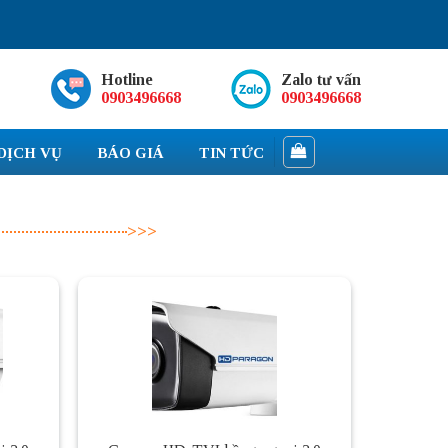
Hotline
Zalo tư vấn
0903496668
0903496668
DỊCH VỤ
BÁO GIÁ
TIN TỨC