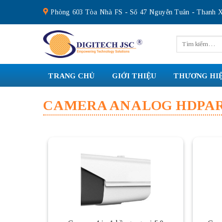
Skip
Phòng 603 Tòa Nhà FS - Số 47 Nguyễn Tuân - Thanh X
to
content
Tìm
kiếm:
TRANG CHỦ
GIỚI THIỆU
THƯƠNG HI
CAMERA ANALOG HDPA