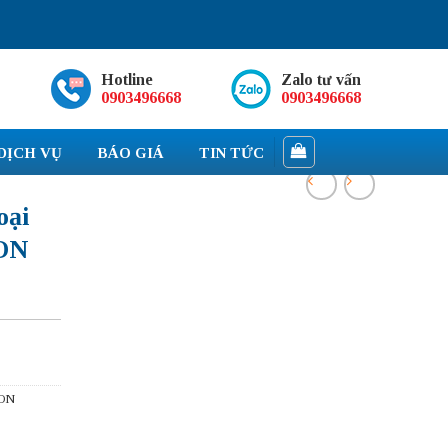
Hotline
Zalo tư vấn
0903496668
0903496668
DỊCH VỤ
BÁO GIÁ
TIN TỨC
oại
ON
ON