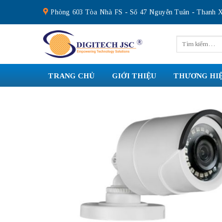
Skip
Phòng 603 Tòa Nhà FS - Số 47 Nguyễn Tuân - Thanh X
to
content
Tìm
kiếm:
TRANG CHỦ
GIỚI THIỆU
THƯƠNG HI