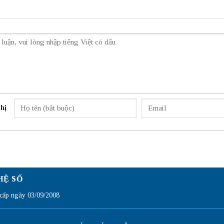
hị
HỆ SỐ
ấp ngày 03/09/2008