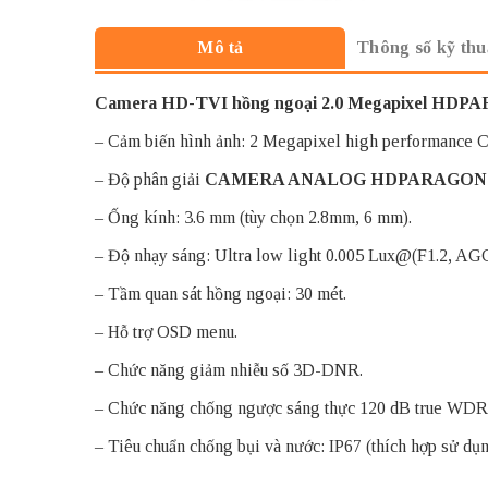
Thông số kỹ thu
Mô tả
Camera
HD-TVI
hồng ngoại 2.0 Megapixel HD
– Cảm biến hình ảnh: 2 Megapixel high performance
– Độ phân giải
CAMERA ANALOG HDPARAGON
– Ống kính: 3.6 mm (tùy chọn 2.8mm, 6 mm).
– Độ nhạy sáng: Ultra low light 0.005 Lux@(F1.2, AG
– Tầm quan sát hồng ngoại: 30 mét.
– Hỗ trợ OSD menu.
– Chức năng giảm nhiễu số 3D-DNR.
– Chức năng chống ngược sáng thực 120 dB true WDR
– Tiêu chuẩn chống bụi và nước: IP67 (thích hợp sử dụn