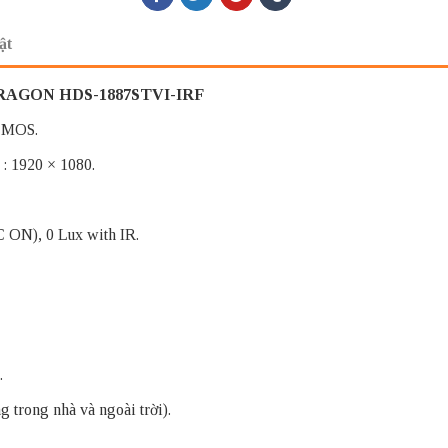
ật
PARAGON HDS-1887STVI-IRF
 CMOS.
: 1920 × 1080.
C ON), 0 Lux with IR.
.
g trong nhà và ngoài trời).