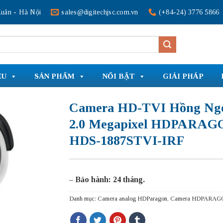
uân - Hà Nội
sales@digitechjsc.com.vn
(+84-24) 3776 5866
ỆU
SẢN PHẨM
NỔI BẬT
GIẢI PHÁP
Camera HD-TVI Hồng Ng
2.0 Megapixel HDPARAG
HDS-1887STVI-IRF
– Bảo hành: 24 tháng.
Danh mục:
Camera analog HDParagon
,
Camera HDPARAG