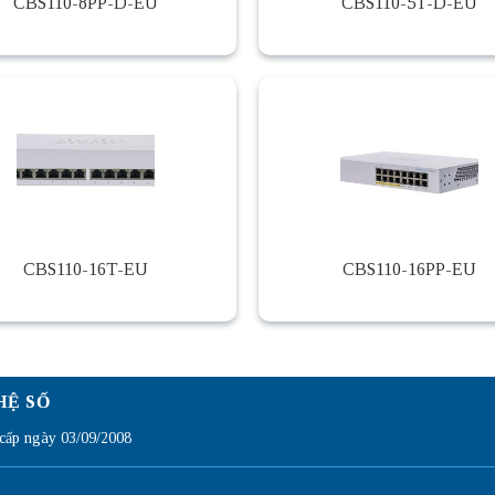
CBS110-8PP-D-EU
CBS110-5T-D-EU
CBS110-16T-EU
CBS110-16PP-EU
HỆ SỐ
ấp ngày 03/09/2008