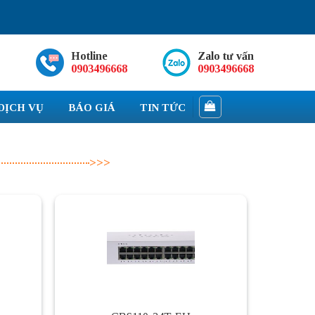
Hotline
Zalo tư vấn
0903496668
0903496668
DỊCH VỤ
BÁO GIÁ
TIN TỨC