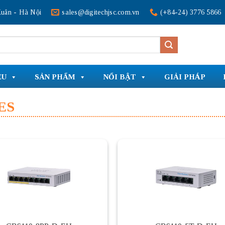
uân - Hà Nội
sales@digitechjsc.com.vn
(+84-24) 3776 5866
ỆU
SẢN PHẨM
NỔI BẬT
GIẢI PHÁP
ES