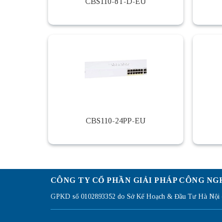
CBS110-8T-D-EU
CBS110-24PP-EU
CÔNG TY CỔ PHẦN GIẢI PHÁP CÔNG NG
GPKD số 0102893352 do Sở Kế Hoạch & Đầu Tư Hà Nội c