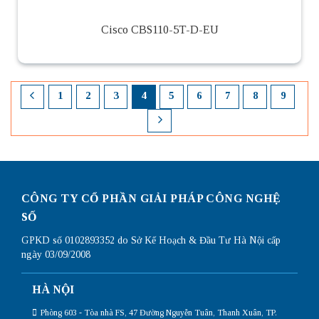
Cisco CBS110-5T-D-EU
1
2
3
4
5
6
7
8
9
CÔNG TY CỔ PHẦN GIẢI PHÁP CÔNG NGHỆ
SỐ
GPKD số 0102893352 do Sở Kế Hoạch & Đầu Tư Hà Nội cấp
ngày 03/09/2008
HÀ NỘI
Phòng 603 - Tòa nhà FS, 47 Đường Nguyễn Tuân, Thanh Xuân, TP.