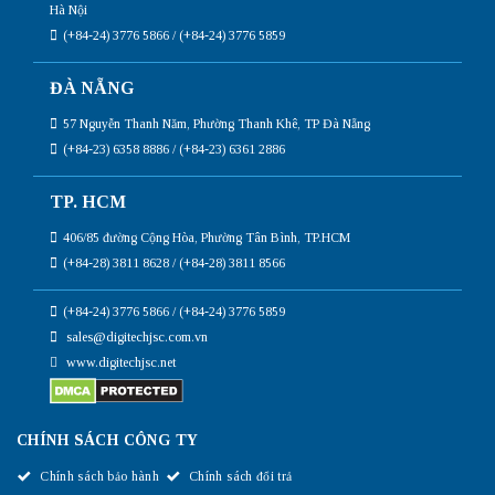
Hà Nội
(+84-24) 3776 5866 / (+84-24) 3776 5859
ĐÀ NẴNG
57 Nguyễn Thanh Năm, Phường Thanh Khê, TP Đà Nẵng
(+84-23) 6358 8886 / (+84-23) 6361 2886
TP. HCM
406/85 đường Cộng Hòa, Phường Tân Bình, TP.HCM
(+84-28) 3811 8628 / (+84-28) 3811 8566
(+84-24) 3776 5866 / (+84-24) 3776 5859
sales@digitechjsc.com.vn
www.digitechjsc.net
CHÍNH SÁCH CÔNG TY
Chính sách bảo hành
Chính sách đổi trả