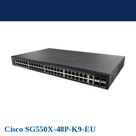
Skip
to
content
Cisco SG550X-48P-K9-EU