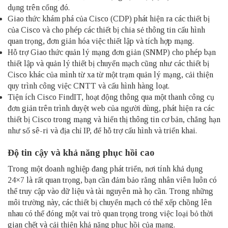
dụng trên cổng đó.
Giao thức khám phá của Cisco (CDP) phát hiện ra các thiết bị
của Cisco và cho phép các thiết bị chia sẻ thông tin cấu hình
quan trọng, đơn giản hóa việc thiết lập và tích hợp mạng.
Hỗ trợ Giao thức quản lý mạng đơn giản (SNMP) cho phép bạn
thiết lập và quản lý thiết bị chuyển mạch cũng như các thiết bị
Cisco khác của mình từ xa từ một trạm quản lý mạng, cải thiện
quy trình công việc CNTT và cấu hình hàng loạt.
Tiện ích Cisco FindIT, hoạt động thông qua một thanh công cụ
đơn giản trên trình duyệt web của người dùng, phát hiện ra các
thiết bị Cisco trong mạng và hiển thị thông tin cơ bản, chẳng hạn
như số sê-ri và địa chỉ IP, để hỗ trợ cấu hình và triển khai.
Độ tin cậy và khả năng phục hồi cao
Trong một doanh nghiệp đang phát triển, nơi tính khả dụng
24×7 là rất quan trọng, bạn cần đảm bảo rằng nhân viên luôn có
thể truy cập vào dữ liệu và tài nguyên mà họ cần. Trong những
môi trường này, các thiết bị chuyển mạch có thể xếp chồng lên
nhau có thể đóng một vai trò quan trọng trong việc loại bỏ thời
gian chết và cải thiện khả năng phục hồi của mạng.