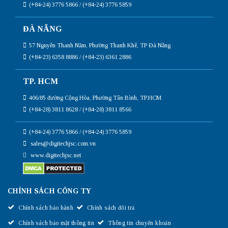
(+84-24) 3776 5866 / (+84-24) 3776 5859
ĐÀ NẴNG
57 Nguyễn Thanh Năm, Phường Thanh Khê, TP Đà Nẵng
(+84-23) 6358 8886 / (+84-23) 6361 2886
TP. HCM
406/85 đường Cộng Hòa, Phường Tân Bình, TP.HCM
(+84-28) 3811 8628 / (+84-28) 3811 8566
(+84-24) 3776 5866 / (+84-24) 3776 5859
sales@digitechjsc.com.vn
www.digitechjsc.net
CHÍNH SÁCH CÔNG TY
Chính sách bảo hành
Chính sách đổi trả
Chính sách bảo mật thông tin
Thông tin chuyển khoản