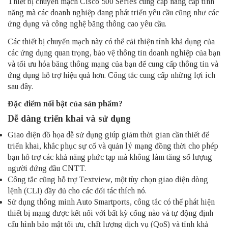
Thiết bị chuyển mạch Cisco 500 Series
cung cấp nâng cấp tính
năng mà các doanh nghiệp đang phát triển yêu cầu cũng như các
ứng dụng và công nghệ băng thông cao yêu cầu.
Các thiết bị chuyển mạch này có thể cải thiện tính khả dụng của
các ứng dụng quan trọng, bảo vệ thông tin doanh nghiệp của bạn
và tối ưu hóa băng thông mạng của bạn để cung cấp thông tin và
ứng dụng hỗ trợ hiệu quả hơn. Công tắc cung cấp những lợi ích
sau đây.
Đặc điểm nổi bật của sản phẩm?
Dễ dàng triển khai và sử dụng
Giao diện đồ họa dễ sử dụng giúp giảm thời gian cần thiết để
triển khai, khắc phục sự cố và quản lý mạng đồng thời cho phép
bạn hỗ trợ các khả năng phức tạp mà không làm tăng số lượng
người đứng đầu CNTT.
Công tắc cũng hỗ trợ Textview, một tùy chọn giao diện dòng
lệnh (CLI) đầy đủ cho các đối tác thích nó.
Sử dụng thông minh Auto Smartports, công tắc có thể phát hiện
thiết bị mạng được kết nối với bất kỳ cổng nào và tự động định
cấu hình bảo mật tối ưu, chất lượng dịch vụ (QoS) và tính khả