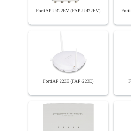
FortiAP U422EV (FAP-U422EV)
Fort
FortiAP 223E (FAP-223E)
F