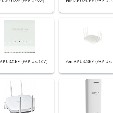
rtiAP U433F (FAP-U433F)
FortiAP U24JEV (FAP-U24
iAP U321EV (FAP-U321EV)
FortiAP U323EV (FAP-U3