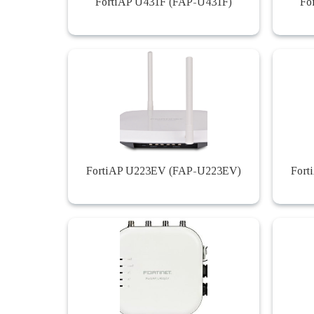
FortiAP U431F (FAP-U431F)
Fo
FortiAP U223EV (FAP-U223EV)
Fort