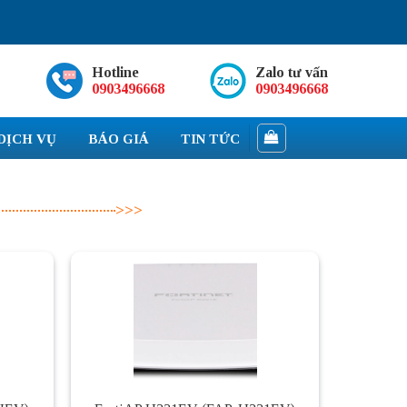
Hotline
Zalo tư vấn
0903496668
0903496668
DỊCH VỤ
BÁO GIÁ
TIN TỨC