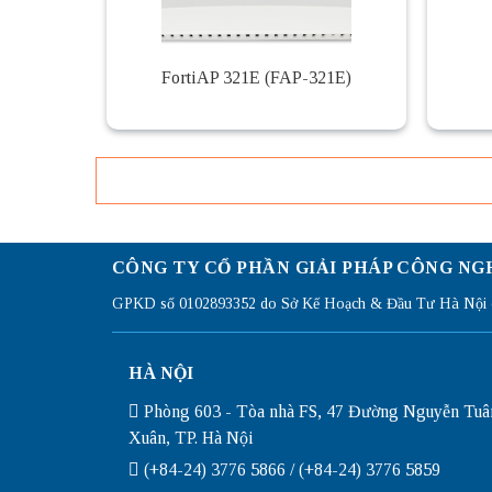
FortiAP 321E (FAP-321E)
CÔNG TY CỔ PHẦN GIẢI PHÁP CÔNG NG
GPKD số 0102893352 do Sở Kế Hoạch & Đầu Tư Hà Nội c
HÀ NỘI
Phòng 603 - Tòa nhà FS, 47 Đường Nguyễn Tuâ
Xuân, TP. Hà Nội
(+84-24) 3776 5866 / (+84-24) 3776 5859