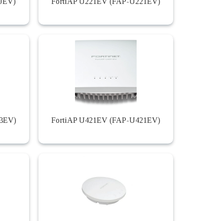
JEV)
FortiAP U221EV (FAP-U221EV)
23EV)
FortiAP U421EV (FAP-U421EV)