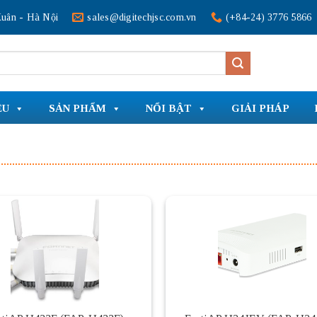
uân - Hà Nội
sales@digitechjsc.com.vn
(+84-24) 3776 5866
ỆU
SẢN PHẨM
NỔI BẬT
GIẢI PHÁP