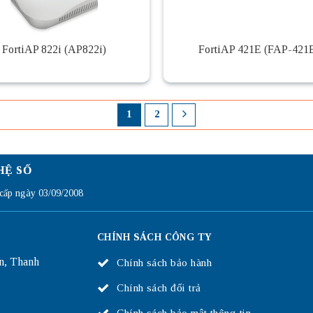
FortiAP 822i (AP822i)
FortiAP 421E (FAP-421
1
2
HỆ SỐ
ấp ngày 03/09/2008
CHÍNH SÁCH CÔNG TY
n, Thanh
Chính sách bảo hành
Chính sách đổi trả
Chính sách bảo mật thông tin