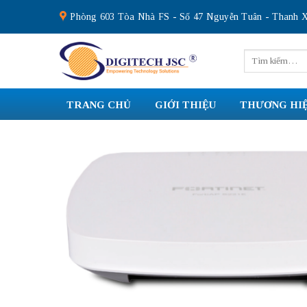
Skip
Phòng 603 Tòa Nhà FS - Số 47 Nguyễn Tuân - Thanh X
to
content
Tìm
kiếm:
TRANG CHỦ
GIỚI THIỆU
THƯƠNG HI