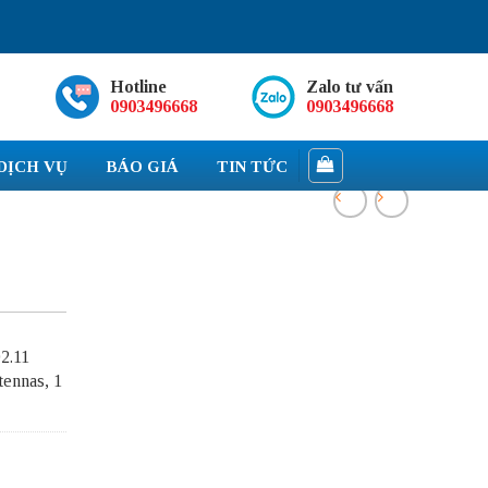
Hotline
Zalo tư vấn
0903496668
0903496668
DỊCH VỤ
BÁO GIÁ
TIN TỨC
2.11
tennas, 1