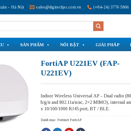
uân - Hà Nội
sales@digitechjsc.com.vn
(+84-24) 3776 5866
ỆU
SẢN PHẨM
NỔI BẬT
GIẢI PHÁP
FortiAP U221EV (FAP-
U221EV)
Indoor Wireless Universal AP – Dual radio (80
b/g/n and 802.11a/n/ac, 2×2 MIMO), internal an
x 10/100/1000 RJ45 port, BT / BLE.
Danh mục:
Fortinet FortiAP