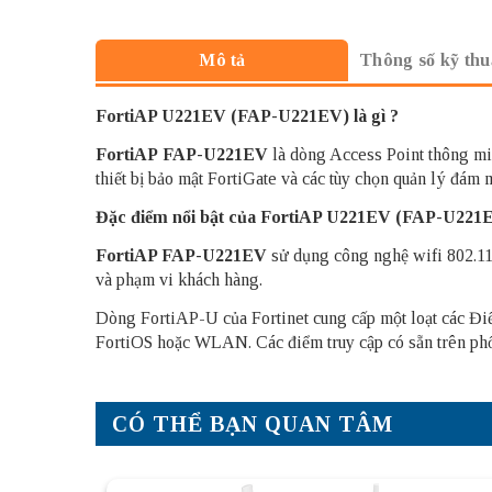
Thông số kỹ thu
Mô tả
FortiAP U221EV (FAP-U221EV) là gì ?
FortiAP
FAP-U221EV
là dòng Access Point thông min
thiết bị bảo mật FortiGate và các tùy chọn quản lý đám 
Đặc điểm nổi bật của FortiAP U221EV (FAP-U221
FortiAP FAP-U221EV
sử dụng công nghệ wifi 802.1
và phạm vi khách hàng.
Dòng FortiAP-U của Fortinet cung cấp một loạt các Điểm
FortiOS hoặc WLAN.
Các điểm truy cập có sẵn trên phổ
CÓ THỂ BẠN QUAN TÂM