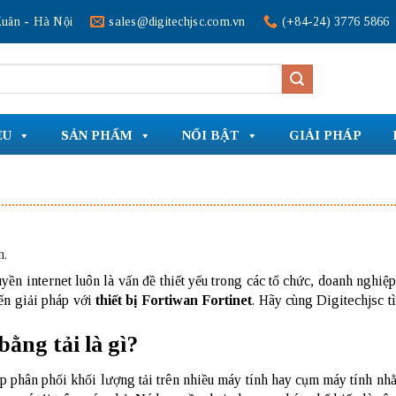
uân - Hà Nội
sales@digitechjsc.com.vn
(+84-24) 3776 5866
ỆU
SẢN PHẨM
NỔI BẬT
GIẢI PHÁP
n.
ền internet luôn là vấn đề thiết yếu trong các tổ chức, doanh nghiệ
ến giải pháp với
thiết bị Fortiwan Fortinet
. Hãy cùng Digitechjsc t
bằng tải là gì?
 phân phối khối lượng tải trên nhiều máy tính hay cụm máy tính nhằm