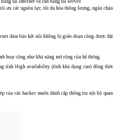
bằng tải internet và cân bằng tải server.
tối ưu các nguồn lực, tối đa hóa thông lượng, ngăn chặn
ernet đảm bảo kết nối không bị gián đoạn cũng được đặt
linh hoạt cũng như khả năng mở rộng của hệ thống.
g tính High availability (tính khả dụng cao) đồng thời
hép của các hacker muốn đánh cắp thông tin nội bộ quan