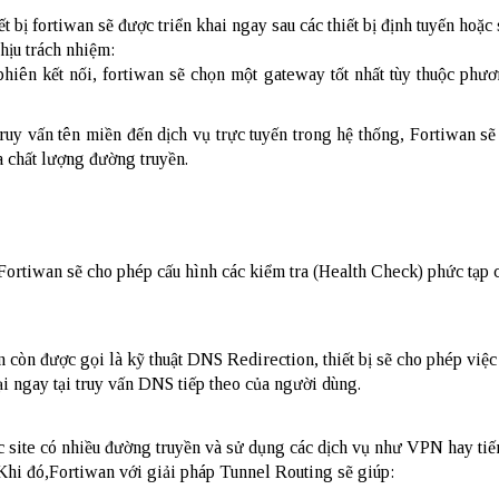
t bị fortiwan sẽ được triển khai ngay sau các thiết bị định tuyến hoặc s
chịu trách nhiệm:
 phiên kết nối, fortiwan sẽ chọn một gateway tốt nhất tùy thuộc phư
uy vấn tên miền đến dịch vụ trực tuyến trong hệ thống, Fortiwan sẽ p
a chất lượng đường truyền.
ị Fortiwan sẽ cho phép cấu hình các kiểm tra (Health Check) phức tạp
còn được gọi là kỹ thuật DNS Redirection, thiết bị sẽ cho phép việc
lại ngay tại truy vấn DNS tiếp theo của người dùng.
c site có nhiều đường truyền và sử dụng các dịch vụ như VPN hay tiến
i đó,Fortiwan với giải pháp Tunnel Routing sẽ giúp: