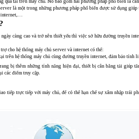
ng quá tải trên máy chủ. Nó bao gồm hai phương pháp phổ biến là cân 
tải server là một trong những phương pháp phổ biến được sử dụng giúp 
 internet,…
?
 ngày càng cao và trở nên thiết yếu thì việc sở hữu đường truyền int
trợ cho hệ thống máy chủ server và internet có thể:
tại trên hệ thống máy chủ cùng đường truyền internet, đảm bảo tính 
ng bị thêm những tính năng hiện đại, thiết bị cân bằng tải giúp tăn
i các điểm truy cập.
o tiếp trực tiếp với máy chủ, để có thể hạn chế sự xâm nhập trái p