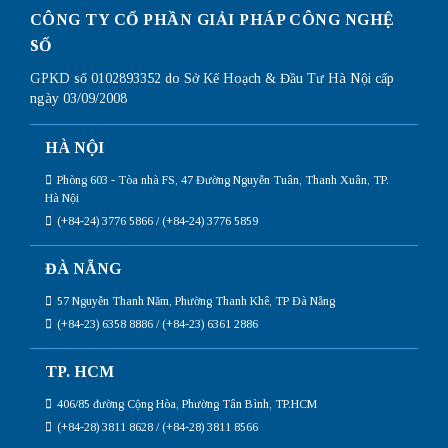
CÔNG TY CỔ PHẦN GIẢI PHÁP CÔNG NGHỆ
SỐ
GPKD số 0102893352 do Sở Kế Hoạch & Đầu Tư Hà Nội cấp
ngày 03/09/2008
HÀ NỘI
Phòng 603 - Tòa nhà FS, 47 Đường Nguyễn Tuân, Thanh Xuân, TP.
Hà Nội
(+84-24) 3776 5866 / (+84-24) 3776 5859
ĐÀ NẴNG
57 Nguyễn Thanh Năm, Phường Thanh Khê, TP Đà Nẵng
(+84-23) 6358 8886 / (+84-23) 6361 2886
TP. HCM
406/85 đường Cộng Hòa, Phường Tân Bình, TP.HCM
(+84-28) 3811 8628 / (+84-28) 3811 8566