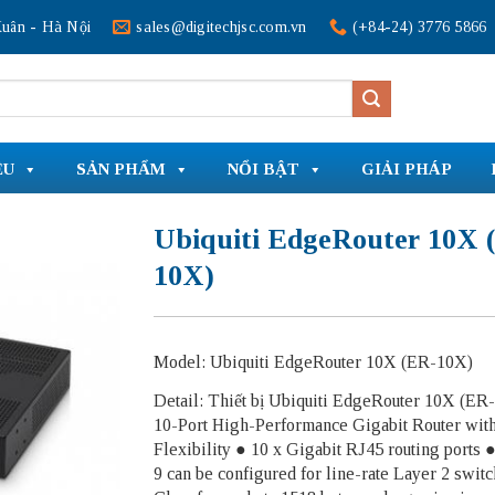
uân - Hà Nội
sales@digitechjsc.com.vn
(+84-24) 3776 5866
ỆU
SẢN PHẨM
NỔI BẬT
GIẢI PHÁP
Ubiquiti EdgeRouter 10X 
10X)
Model: Ubiquiti EdgeRouter 10X (ER-10X)
Detail: Thiết bị Ubiquiti EdgeRouter 10X (ER
10-Port High-Performance Gigabit Router wit
Flexibility ● 10 x Gigabit RJ45 routing ports ●
9 can be configured for line-rate Layer 2 swit