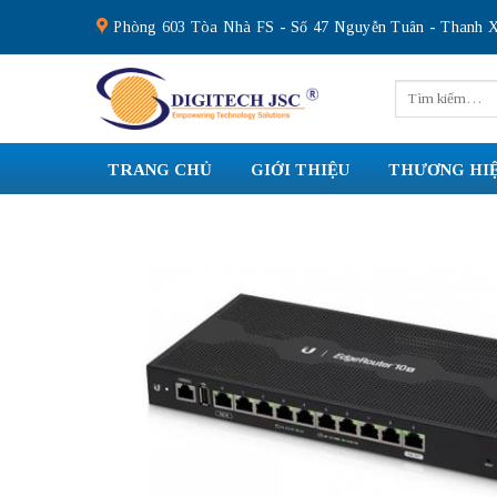
Skip
Phòng 603 Tòa Nhà FS - Số 47 Nguyễn Tuân - Thanh X
to
content
Tìm
kiếm:
TRANG CHỦ
GIỚI THIỆU
THƯƠNG HI