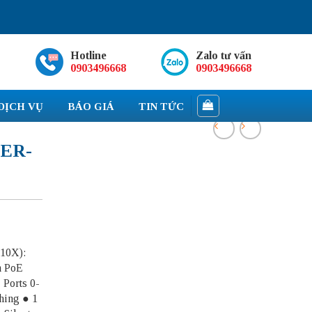
Hotline
Zalo tư vấn
0903496668
0903496668
DỊCH VỤ
BÁO GIÁ
TIN TỨC
(ER-
-10X):
h PoE
 Ports 0-
ching ● 1