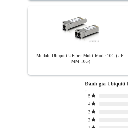
Module Ubiquiti UFiber Multi-Mode 10G (UF-
MM-10G)
Đánh giá Ubiquiti
5
4
3
2
1