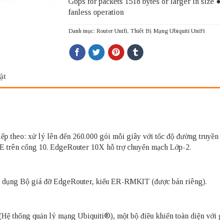
Gbps for packets 1518 bytes or larger in size ●
fanless operation
Danh mục:
Router Unifi
,
Thiết Bị Mạng Ubiquiti UniFi
ật
 tiếp theo: xử lý lên đến 260.000 gói mỗi giây với tốc độ đường truy
oE trên cổng 10. EdgeRouter 10X hỗ trợ chuyển mạch Lớp-2.
ử dụng Bộ giá đỡ EdgeRouter, kiểu ER-RMKIT (được bán riêng).
 thống quản lý mạng Ubiquiti®), một bộ điều khiển toàn diện với g