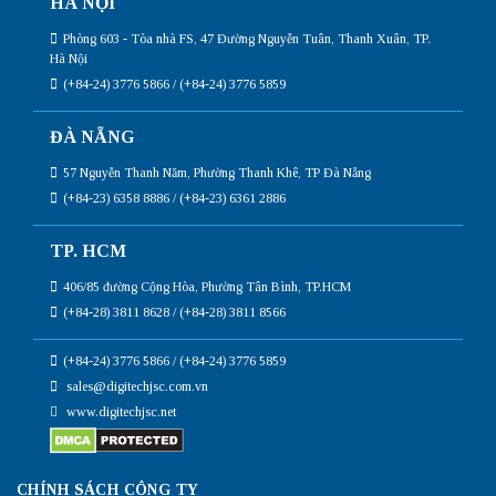
HÀ NỘI
Phòng 603 - Tòa nhà FS, 47 Đường Nguyễn Tuân, Thanh Xuân, TP.
Hà Nội
(+84-24) 3776 5866 / (+84-24) 3776 5859
ĐÀ NẴNG
57 Nguyễn Thanh Năm, Phường Thanh Khê, TP Đà Nẵng
(+84-23) 6358 8886 / (+84-23) 6361 2886
TP. HCM
406/85 đường Cộng Hòa, Phường Tân Bình, TP.HCM
(+84-28) 3811 8628 / (+84-28) 3811 8566
(+84-24) 3776 5866 / (+84-24) 3776 5859
sales@digitechjsc.com.vn
www.digitechjsc.net
CHÍNH SÁCH CÔNG TY