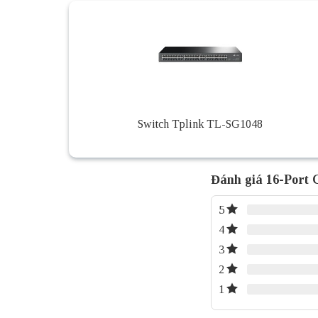
Switch Tplink TL-SG1048
Đánh giá 16-Port 
5
4
3
2
1