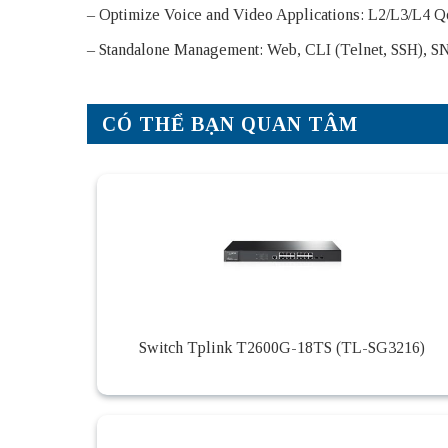
– Optimize Voice and Video Applications: L2/L3/L4 
– Standalone Management: Web, CLI (Telnet, SSH), S
CÓ THỂ BẠN QUAN TÂM
Switch Tplink T2600G-18TS (TL-SG3216)