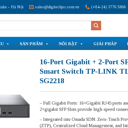
uân - Hà Nội
sales@digitechjsc.com.vn
(+84-24) 3776 5866
ỆU
SẢN PHẨM
NỔI BẬT
GIẢI PHÁP
16-Port Gigabit + 2-Port S
Smart Switch TP-LINK T
SG2218
– Full Gigabit Ports: 16×Gigabit RJ45 ports an
2×gigabit SFP Slots provide high-speed connec
– Integrated into Omada SDN: Zero-Touch Pro
(ZTP), Centralized Cloud Management, and Int