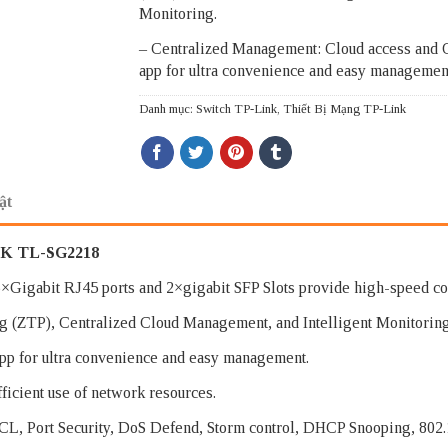
Monitoring.
– Centralized Management: Cloud access and
app for ultra convenience and easy managemen
Danh mục:
Switch TP-Link
,
Thiết Bị Mạng TP-Link
ật
INK TL-SG2218
6×Gigabit RJ45 ports and 2×gigabit SFP Slots provide high-speed co
g (ZTP), Centralized Cloud Management, and Intelligent Monitoring
p for ultra convenience and easy management.
efficient use of network resources.
CL, Port Security, DoS Defend, Storm control, DHCP Snooping, 802.