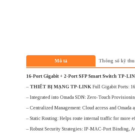
Thông số kỹ thu
Mô tả
16-Port Gigabit + 2-Port SFP Smart Switch TP-L
–
THIẾT BỊ MẠNG TP-LINK
Full Gigabit Ports: 1
– Integrated into Omada SDN: Zero-Touch Provisionin
– Centralized Management: Cloud access and Omada ap
– Static Routing: Helps route internal traffic for more 
– Robust Security Strategies: IP-MAC-Port Binding, A