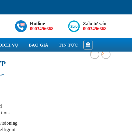
Hotline
Zalo tư vấn
0903496668
0903496668
DỊCH VỤ
BÁO GIÁ
TIN TỨC
FP
L-
d
tions.
visioning
elligent