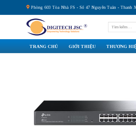
Skip
Phòng 603 Tòa Nhà FS - Số 47 Nguyễn Tuân - Thanh X
to
content
Tìm
kiếm:
TRANG CHỦ
GIỚI THIỆU
THƯƠNG HI