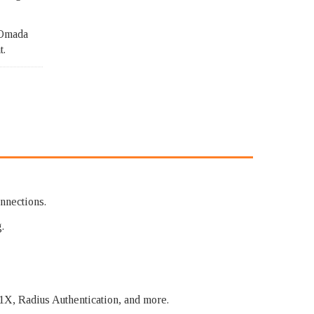
 Omada
t.
nnections.
.
1X, Radius Authentication, and more.