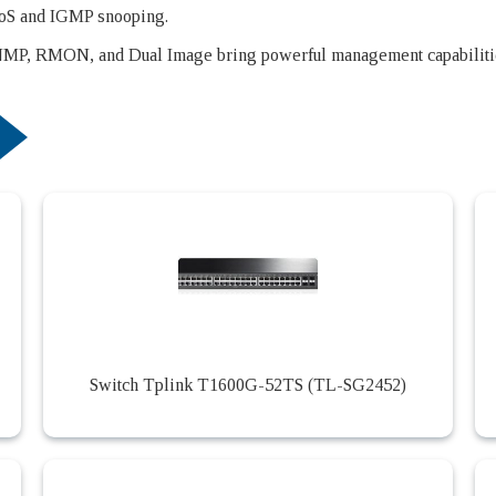
QoS and IGMP snooping.
NMP, RMON, and Dual Image bring powerful management capabiliti
Switch Tplink T1600G-52TS (TL-SG2452)