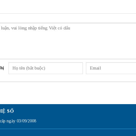
hị
HỆ SỐ
ấp ngày 03/09/2008