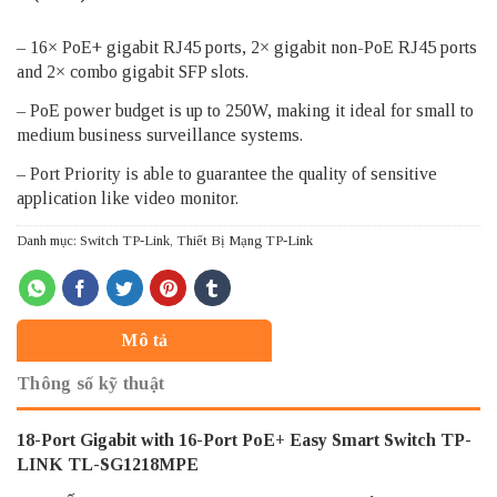
– 16× PoE+ gigabit RJ45 ports, 2× gigabit non-PoE RJ45 ports
and 2× combo gigabit SFP slots.
– PoE power budget is up to 250W, making it ideal for small to
medium business surveillance systems.
– Port Priority is able to guarantee the quality of sensitive
application like video monitor.
Danh mục:
Switch TP-Link
,
Thiết Bị Mạng TP-Link
Mô tả
Thông số kỹ thuật
18-Port Gigabit with 16-Port PoE+ Easy Smart Switch TP-
LINK TL-SG1218MPE