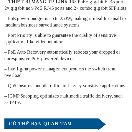
–
THIẾT BỊ MẠNG TP-LINK
16× PoE+ gigabit RJ45 ports,
2× gigabit non-PoE RJ45 ports and 2× combo gigabit SFP slots.
– PoE power budget is up to 250W, making it ideal for small to
medium business surveillance systems.
– Port Priority is able to guarantee the quality of sensitive
application like video monitor.
– PoE Auto Recovery automatically reboots your dropped or
unresponsive PoE-powered devices.
– Intelligent power management protects the switch from
overload.
– QoS ensures smooth traffic for latency sensitive applications.
– IGMP Snooping optimizes multimedia traffic delivery, such
as IPTV.
CÓ THỂ BẠN QUAN TÂM